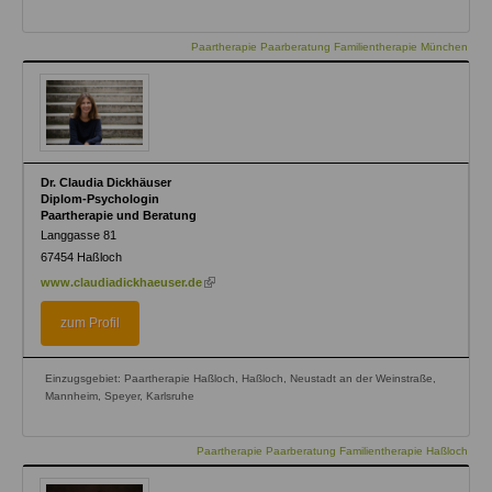
Paartherapie Paarberatung Familientherapie München
Dr. Claudia Dickhäuser
Diplom-Psychologin
Paartherapie und Beratung
Langgasse 81
67454
Haßloch
(link
www.claudiadickhaeuser.de
is
external)
zum Profil
Einzugsgebiet: Paartherapie Haßloch, Haßloch, Neustadt an der Weinstraße,
Mannheim, Speyer, Karlsruhe
Paartherapie Paarberatung Familientherapie Haßloch