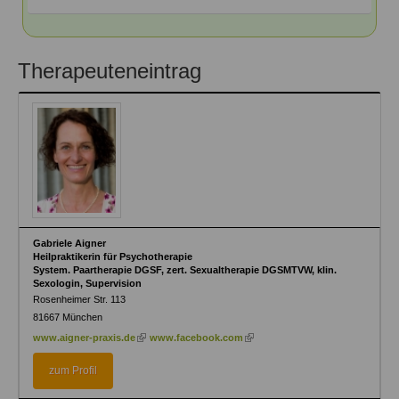
Therapeuteneintrag
Gabriele Aigner
Heilpraktikerin für Psychotherapie
System. Paartherapie DGSF, zert. Sexualtherapie DGSMTVW, klin.
Sexologin, Supervision
Rosenheimer Str. 113
81667
München
(link
(link
www.aigner-praxis.de
www.facebook.com
is
is
external)
external)
zum Profil