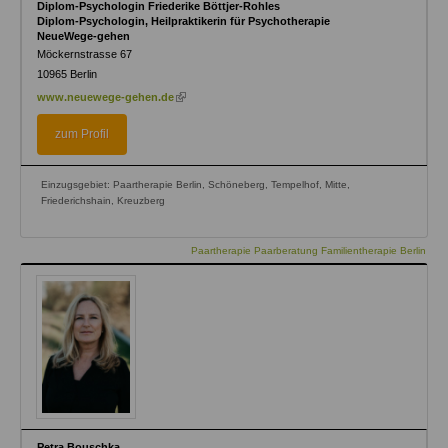
Diplom-Psychologin Friederike Böttjer-Rohles
Diplom-Psychologin, Heilpraktikerin für Psychotherapie
NeueWege-gehen
Möckernstrasse 67
10965
Berlin
(link
www.neuewege-gehen.de
is
external)
zum Profil
Einzugsgebiet: Paartherapie Berlin, Schöneberg, Tempelhof, Mitte,
Friederichshain, Kreuzberg
Paartherapie Paarberatung Familientherapie Berlin
Petra Bouschka