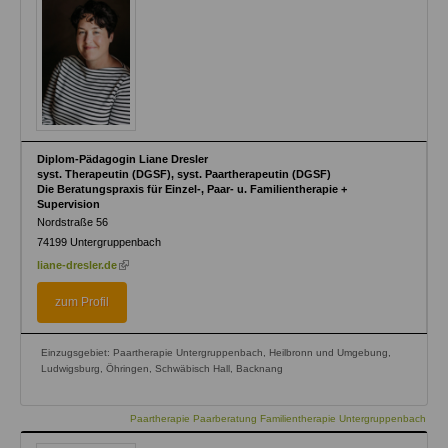
Diplom-Pädagogin Liane Dresler
syst. Therapeutin (DGSF), syst. Paartherapeutin (DGSF)
Die Beratungspraxis für Einzel-, Paar- u. Familientherapie +
Supervision
Nordstraße 56
74199
Untergruppenbach
(link
liane-dresler.de
is
external)
zum Profil
Einzugsgebiet: Paartherapie Untergruppenbach, Heilbronn und Umgebung,
Ludwigsburg, Öhringen, Schwäbisch Hall, Backnang
Paartherapie Paarberatung Familientherapie Untergruppenbach