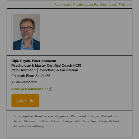
Paartherapie Paarberatung Familientherapie Tübingen
Dipl.-Psych. Peter Ammann
Psychologe & Master Certified Coach (ICF)
Peter Ammann │ Coaching & Facilitation
Friedrich-Ebert-Straße 55
42103
Wuppertal
(link
www.peterammann.de
is
external)
zum Profil
Einzugsgebiet: Paartherapie Wuppertal, Wuppertal, Solingen, Düsseldorf,
Hagen, Mettmann, Hilden, Erkrath, Langenfeld, Remscheid, Haan, Velbert,
Schwelm, Gevelsberg