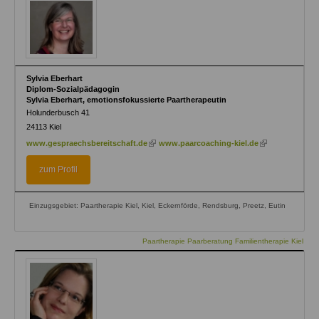
Sylvia Eberhart
Diplom-Sozialpädagogin
Sylvia Eberhart, emotionsfokussierte Paartherapeutin
Holunderbusch 41
24113
Kiel
(link
(link
www.gespraechsbereitschaft.de
www.paarcoaching-kiel.de
is
is
external)
external)
zum Profil
Einzugsgebiet: Paartherapie Kiel, Kiel, Eckernförde, Rendsburg, Preetz, Eutin
Paartherapie Paarberatung Familientherapie Kiel