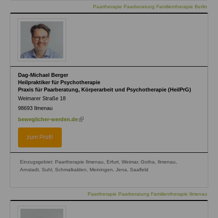
Paartherapie Paarberatung Familientherapie Berlin
Dag-Michael Berger
Heilpraktiker für Psychotherapie
Praxis für Paarberatung, Körperarbeit und Psychotherapie (HeilPrG)
Weimarer Straße 18
98693
Ilmenau
(link
beweglicher-werden.de
is
external)
zum Profil
Einzugsgebiet: Paartherapie Ilmenau, Erfurt, Weimar, Gotha, Ilmenau,
Arnstadt, Suhl, Schmalkalden, Meiningen, Jena, Saalfeld
Paartherapie Paarberatung Familientherapie Ilmenau