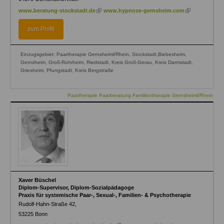
(link
(link
www.beratung-stockstadt.de
www.hypnose-gernsheim.com
is
is
external)
external)
zum Profil
Einzugsgebiet: Paartherapie Gernsheiml/Rhein, Stockstadt,Biebesheim,
Gernsheim, Groß-Rohrheim, Riedstadt, Kreis Groß-Gerau, Kreis Darmstadt,
Griesheim, Pfungstadt, Kreis Bergstraße
Paartherapie Paarberatung Familientherapie Gernsheiml/Rhein
Xaver Büschel
Diplom-Supervisor, Diplom-Sozialpädagoge
Praxis für systemische Paar-, Sexual-, Familien- & Psychotherapie
Rudolf-Hahn-Straße 42,
53225
Bonn
(link