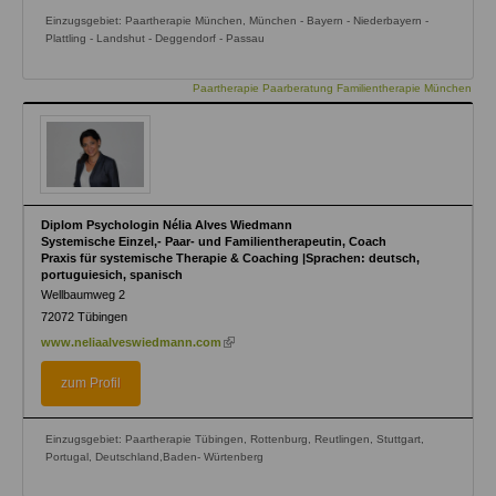
Einzugsgebiet: Paartherapie München, München - Bayern - Niederbayern -
Plattling - Landshut - Deggendorf - Passau
Paartherapie Paarberatung Familientherapie München
Diplom Psychologin Nélia Alves Wiedmann
Systemische Einzel,- Paar- und Familientherapeutin, Coach
Praxis für systemische Therapie & Coaching |Sprachen: deutsch,
portuguiesich, spanisch
Wellbaumweg 2
72072
Tübingen
(link
www.neliaalveswiedmann.com
is
external)
zum Profil
Einzugsgebiet: Paartherapie Tübingen, Rottenburg, Reutlingen, Stuttgart,
Portugal, Deutschland,Baden- Würtenberg