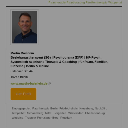
Paartherapie Paarberatung Familientherapie Wuppertal
Martin Baierlein
Beziehungstherapeut (SG) | Psychodrama (DFP) | HP-Psych.
Systemisch-szenische Therapie & Coaching | für Paare, Familien,
Einzelne | Berlin & Online
Eldenaer Str. 44
10247
Berlin
(link
www.martin-baierlein.de
is
external)
zum Profil
Einzugsgebiet: Paartherapie Berlin, Friedrichshain, Kreuzberg, Neukölln,
Tempelhof, Schöneberg, Mitte, Tiergarten, Wilmersdorf, Charlottenburg,
Wedding, Treptow, Prenzlauer Berg, Potsdam