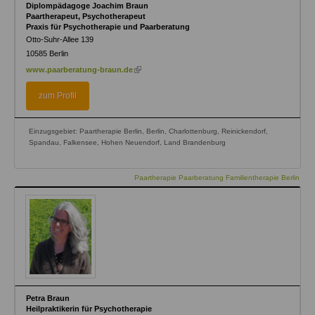
Diplompädagoge Joachim Braun
Paartherapeut, Psychotherapeut
Praxis für Psychotherapie und Paarberatung
Otto-Suhr-Allee 139
10585
Berlin
(link
www.paarberatung-braun.de
is
external)
zum Profil
Einzugsgebiet: Paartherapie Berlin, Berlin, Charlottenburg, Reinickendorf,
Spandau, Falkensee, Hohen Neuendorf, Land Brandenburg
Paartherapie Paarberatung Familientherapie Berlin
Petra Braun
Heilpraktikerin für Psychotherapie