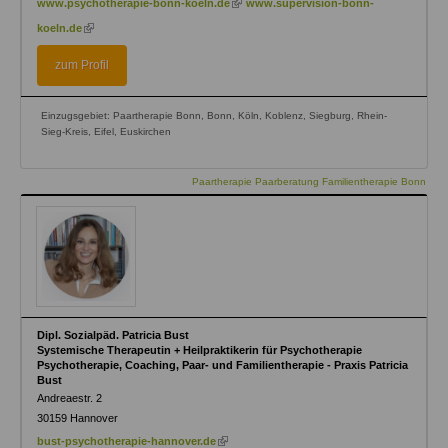
www.psychotherapie-bonn-koeln.de
www.supervision-bonn-
is
(link
koeln.de
external)
is
external)
zum Profil
Einzugsgebiet: Paartherapie Bonn, Bonn, Köln, Koblenz, Siegburg, Rhein-
Sieg-Kreis, Eifel, Euskirchen
Paartherapie Paarberatung Familientherapie Bonn
Dipl. Sozialpäd. Patricia Bust
Systemische Therapeutin + Heilpraktikerin für Psychotherapie
Psychotherapie, Coaching, Paar- und Familientherapie - Praxis Patricia
Bust
Andreaestr. 2
30159
Hannover
(link
bust-psychotherapie-hannover.de