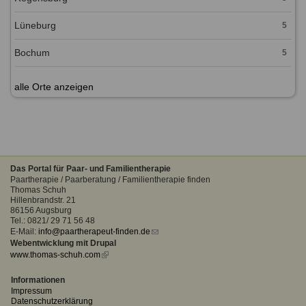
Lüneburg
5
Bochum
5
alle Orte anzeigen
Das Portal für Paar- und Familientherapie
Paartherapie / Paarberatung / Familientherapie finden
Thomas Schuh
Hillenbrandstr. 21
86156 Augsburg
Tel.: 0821/ 29 71 56 48
E-Mail:
info@paartherapeut-finden.de
(link
Webentwicklung mit Drupal
sends
www.thomas-schuh.com
(link
e-
is
mail)
external)
Informationen
Impressum
Datenschutzerklärung