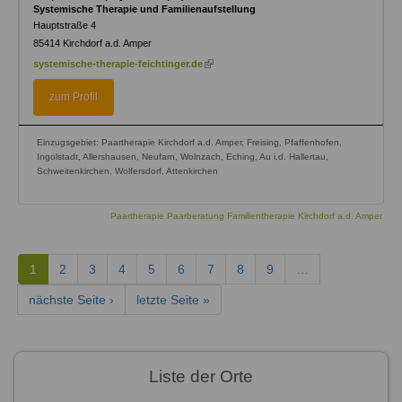
Systemische Therapie und Familienaufstellung
Hauptstraße 4
85414
Kirchdorf a.d. Amper
(link
systemische-therapie-feichtinger.de
is
external)
zum Profil
Einzugsgebiet: Paartherapie Kirchdorf a.d. Amper, Freising, Pfaffenhofen,
Ingolstadt, Allershausen, Neufarn, Wolnzach, Eching, Au i.d. Hallertau,
Schweitenkirchen, Wolfersdorf, Attenkirchen
Paartherapie Paarberatung Familientherapie Kirchdorf a.d. Amper
1
2
3
4
5
6
7
8
9
…
nächste Seite ›
letzte Seite »
Liste der Orte