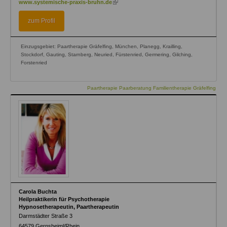
www.systemische-praxis-bruhn.de
is
external)
zum Profil
Einzugsgebiet: Paartherapie Gräfelfing, München, Planegg, Krailling,
Stockdorf, Gauting, Starnberg, Neuried, Fürstenried, Germering, Gilching,
Forstenried
Paartherapie Paarberatung Familientherapie Gräfelfing
Carola Buchta
Heilpraktikerin für Psychotherapie
Hypnosetherapeutin, Paartherapeutin
Darmstädter Straße 3
64579
Gernsheiml/Rhein