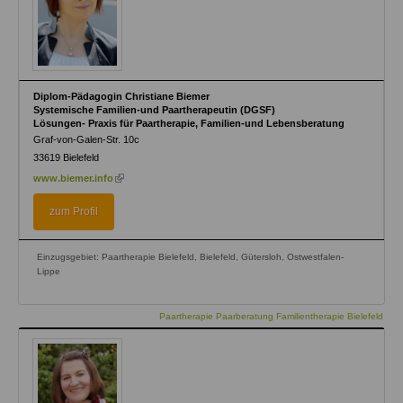
Diplom-Pädagogin Christiane Biemer
Systemische Familien-und Paartherapeutin (DGSF)
Lösungen- Praxis für Paartherapie, Familien-und Lebensberatung
Graf-von-Galen-Str. 10c
33619
Bielefeld
(link
www.biemer.info
is
external)
zum Profil
Einzugsgebiet: Paartherapie Bielefeld, Bielefeld, Gütersloh, Ostwestfalen-
Lippe
Paartherapie Paarberatung Familientherapie Bielefeld