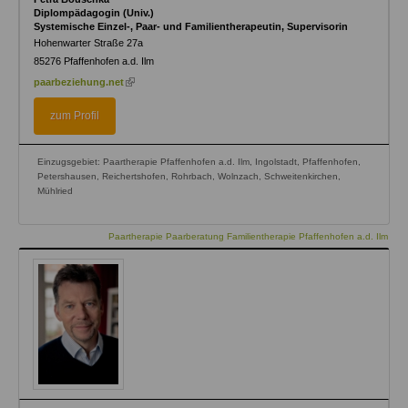
Diplompädagogin (Univ.)
Systemische Einzel-, Paar- und Familientherapeutin, Supervisorin
Hohenwarter Straße 27a
85276
Pfaffenhofen a.d. Ilm
(link
paarbeziehung.net
is
external)
zum Profil
Einzugsgebiet: Paartherapie Pfaffenhofen a.d. Ilm, Ingolstadt, Pfaffenhofen,
Petershausen, Reichertshofen, Rohrbach, Wolnzach, Schweitenkirchen,
Mühlried
Paartherapie Paarberatung Familientherapie Pfaffenhofen a.d. Ilm