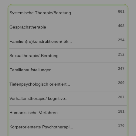
Ausbildungsinstitute
Sitemap
Formular zur Registrierung
Familienthemen
Qualitätssicherung
661
Systemische Therapie/Beratung
Fortbildungen
Links
Qualität unserer Therapeuten
Information über Qualifikation
Systemischer Ansatz
408
Gesprächstherapie
Liste der Fachverbände
254
Familien(re)konstruktionen/ Sk...
Veranstaltungen
Benutzername
*
Seminare und Kurse
252
Sexualtherapie/-Beratung
Fortbildungen
Passwort
*
247
Familienaufstellungen
vergessen?
209
Tiefenpsychologisch orientiert...
Anmelden
207
Verhaltenstherapie/ kognitive...
181
Humanistische Verfahren
170
Körperorienterte Psychotherapi...