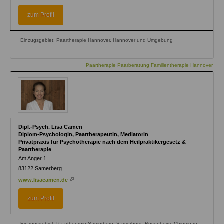
is
external)
zum Profil
Einzugsgebiet: Paartherapie Hannover, Hannover und Umgebung
Paartherapie Paarberatung Familientherapie Hannover
Dipl.-Psych. Lisa Camen
Diplom-Psychologin, Paartherapeutin, Mediatorin
Privatpraxis für Psychotherapie nach dem Heilpraktikergesetz &
Paartherapie
Am Anger 1
83122
Samerberg
(link
www.lisacamen.de
is
external)
zum Profil
Einzugsgebiet: Paartherapie Samerberg, Samerberg, Rosenheim, Chiemgau,