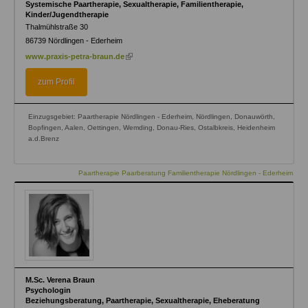
Systemische Paartherapie, Sexualtherapie, Familientherapie,
Kinder/Jugendtherapie
Thalmühlstraße 30
86739
Nördlingen - Ederheim
(link
www.praxis-petra-braun.de
is
external)
zum Profil
Einzugsgebiet: Paartherapie Nördlingen - Ederheim, Nördlingen, Donauwörth,
Bopfingen, Aalen, Oettingen, Wemding, Donau-Ries, Ostalbkreis, Heidenheim
a.d.Brenz
Paartherapie Paarberatung Familientherapie Nördlingen - Ederheim
M.Sc. Verena Braun
Psychologin
Beziehungsberatung, Paartherapie, Sexualtherapie, Eheberatung