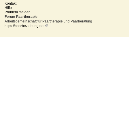
Kontakt
Hilfe
Problem melden
Forum Paartherapie
Arbeitsgemeinschaft für Paartherapie und Paarberatung
https://paarbeziehung.net
(link
is
external)