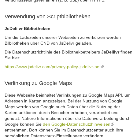
Verschlüsselungsverfahren (z. B. SSL) über HTTPS.
Verwendung von Scriptbibliotheken
JsDelilvr Bibliotheken
Um die Ladezeiten unserer Webseiten zu verkürzen werden
Bilbliotheken über CND von JsDelivr geladen.
Die Datenschutzrichtlinie des Bibliothekbetreibers
JsDelilvr
finden
Sie hier:
https://www.jsdelivr.com/privacy-policy-jsdelivr-net
(link
is
external)
Verlinkung zu Google Maps
Diese Webseite beinhaltet Verlinkungen zu Google Maps API, um
Adressen in Karten anzuzeigen. Bei der Nutzung von Google
Maps werden von Google auch Daten über die Nutzung der
Kartenfunktionen durch Besucher erhoben, verarbeitet und
genutzt. Nähere Informationen über die Datenverarbeitung durch
Google können Sie
den Google-Datenschutzhinweisen
(link
entnehmen. Dort können Sie im Datenschutzcenter auch Ihre
is
persönlichen Datenschutz-Einstellungen verändern.
external)