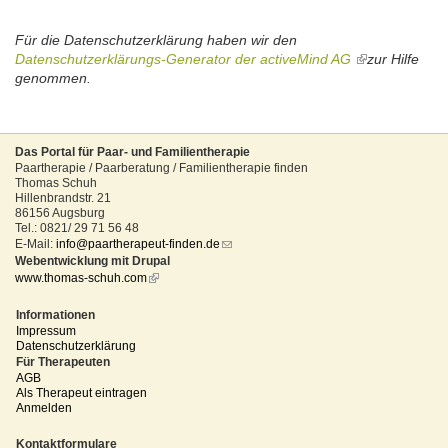
sends
e-
mail)
Für die
Datenschutzerklärung
haben wir den
Datenschutzerklärungs-Generator der activeMind AG
(link
zur Hilfe
genommen
.
is
external)
Das Portal für Paar- und Familientherapie
Paartherapie / Paarberatung / Familientherapie finden
Thomas Schuh
Hillenbrandstr. 21
86156 Augsburg
Tel.: 0821/ 29 71 56 48
E-Mail:
info@paartherapeut-finden.de
(link
Webentwicklung mit Drupal
sends
www.thomas-schuh.com
(link
e-
is
mail)
external)
Informationen
Impressum
Datenschutzerklärung
Für Therapeuten
AGB
Als Therapeut eintragen
Anmelden
Kontaktformulare