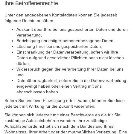
Ihre Betroffenenrechte
Ausbildungsinstitute
mail)
Sitemap
Formular zur Registrierung
Familienthemen
Qualitätssicherung
Fortbildungen
Unter den angegebenen Kontaktdaten können Sie jederzeit
Links
Qualität unserer Therapeuten
folgende Rechte ausüben:
Information über Qualifikation
Systemischer Ansatz
Auskunft über Ihre bei uns gespeicherten Daten und deren
Liste der Fachverbände
Verarbeitung,
Berichtigung unrichtiger personenbezogener Daten,
Veranstaltungen
Löschung Ihrer bei uns gespeicherten Daten,
Benutzername
*
Seminare und Kurse
Einschränkung der Datenverarbeitung, sofern wir Ihre
Daten aufgrund gesetzlicher Pflichten noch nicht löschen
Fortbildungen
Passwort
*
dürfen,
Widerspruch gegen die Verarbeitung Ihrer Daten bei uns
und
vergessen?
Datenübertragbarkeit, sofern Sie in die Datenverarbeitung
Anmelden
eingewilligt haben oder einen Vertrag mit uns
abgeschlossen haben.
Sofern Sie uns eine Einwilligung erteilt haben, können Sie diese
jederzeit mit Wirkung für die Zukunft widerrufen.
Sie können sich jederzeit mit einer Beschwerde an die für Sie
zuständige Aufsichtsbehörde wenden. Ihre zuständige
Aufsichtsbehörde richtet sich nach dem Bundesland Ihres
Wohnsitzes, Ihrer Arbeit oder der mutmaßlichen Verletzung. Eine