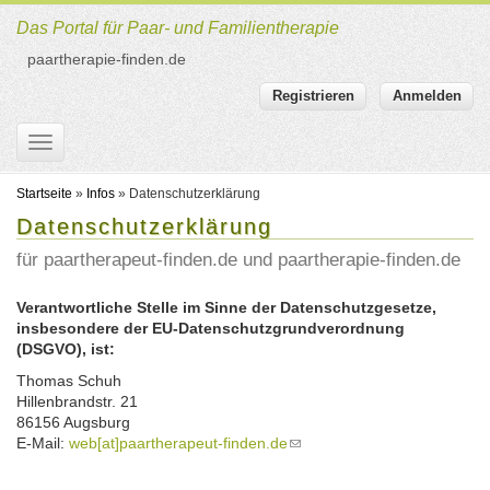
Direkt
zum
Das Portal für Paar- und Familientherapie
Inhalt
paartherapie-finden.de
Registrieren
Anmelden
Toggle navigation
Startseite
Startseite
»
Infos
» Datenschutzerklärung
Therapeuten Suche
Datenschutzerklärung
für paartherapeut-finden.de und paartherapie-finden.de
Themen
Therapeuten finden
Therapeuten Suche
Für Therapeuten
Verantwortliche Stelle im Sinne der Datenschutzgesetze,
Neuste Artikel
insbesondere der EU-Datenschutzgrundverordnung
Therapeutenliste nach Name
Infos
Für neue Therapeuten
(DSGVO), ist:
Aktuelles
Therapeutenliste nach Ort
Konditionen und Schritte
Kontakt & Hilfe
Über uns
Thomas Schuh
Therapeutenliste nach Angebot
Hillenbrandstr. 21
Als Therapeut Registrieren
Persönlichkeitsentwicklung
Datenschutzerklärung
Allgemeines Kontaktformular
86156 Augsburg
Therapeutenliste nach Methode
E-Mail:
web[at]paartherapeut-finden.de
(link
AGB
Hilfe & Supportanfragen
sends
Therapeutenliste nach Themen
Paarbeziehung
Aus-/Fortbildung
Impressum
e-
Problem melden