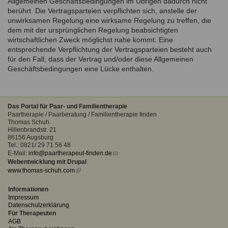
Allgemeinen Geschäftsbedingungen im Übrigen dadurch nicht
berührt. Die Vertragsparteien verpflichten sich, anstelle der
unwirksamen Regelung eine wirksame Regelung zu treffen, die
dem mit der ursprünglichen Regelung beabsichtigten
wirtschaftlichen Zweck möglichst nahe kommt. Eine
entsprechende Verpflichtung der Vertragsparteien besteht auch
für den Fall, dass der Vertrag und/oder diese Allgemeinen
Geschäftsbedingungen eine Lücke enthalten.
Das Portal für Paar- und Familientherapie
Paartherapie / Paarberatung / Familientherapie finden
Thomas Schuh
Hillenbrandstr. 21
86156 Augsburg
Tel.: 0821/ 29 71 56 48
E-Mail:
info@paartherapeut-finden.de
(link
Webentwicklung mit Drupal
sends
www.thomas-schuh.com
(link
e-
is
mail)
external)
Informationen
Impressum
Datenschutzerklärung
Für Therapeuten
AGB