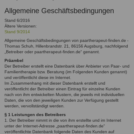
Ausbildungsinstitute
Sitemap
Formular zur Registrierung
Familienthemen
Allgemeine Geschäftsbedingungen
Qualitätssicherung
Fortbildungen
Links
Qualität unserer Therapeuten
Stand 6/2016
Information über Qualifikation
Systemischer Ansatz
Ältere Versionen:
Liste der Fachverbände
Stand 9/2014
Allgemeine Geschäftsbedingungen von paartherapeut-finden.de -
Veranstaltungen
Thomas Schuh, Hillenbrandstr. 21, 86156 Augsburg, nachfolgend
Benutzername
*
Seminare und Kurse
„Betreiber oder paartherapeut-finden.de“ genannt.
Präambel
Fortbildungen
Passwort
*
Der Betreiber erstellt eine Datenbank über Anbieter von Paar- und
Familientherapie bzw. Beratung (im Folgenden Kunden genannt)
vergessen?
und veröffentlicht diese im Internet.
Im Zusammenhang mit dieser Datenbank erstellt und
Anmelden
veröffentlicht der Betreiber einen Eintrag für einzelne Kunden
nach von ihm entwickelten Mustern, die jeweils mit individuellen
Daten, die von den jeweiligen Kunden zur Verfügung gestellt
werden, vervollständigt werden.
§ 1 Leistungen des Betreibers
1. Der Betreiber nimmt in die von ihm erstellte und im Internet
unter der Internet-Adresse „paartherapeut-finden.de“
veröffentlichte Datenbank folgende Daten des Kunden auf