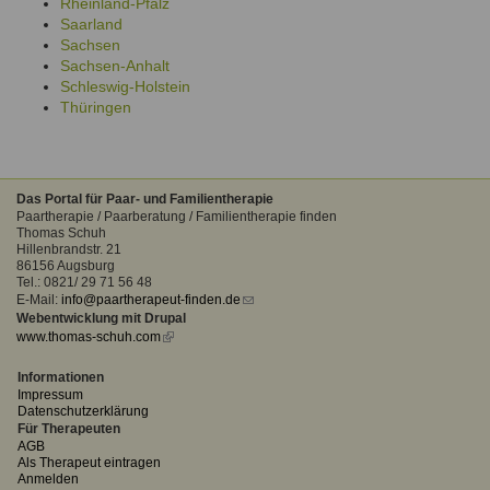
Rheinland-Pfalz
Saarland
Sachsen
Sachsen-Anhalt
Schleswig-Holstein
Thüringen
Das Portal für Paar- und Familientherapie
Paartherapie / Paarberatung / Familientherapie finden
Thomas Schuh
Hillenbrandstr. 21
86156 Augsburg
Tel.: 0821/ 29 71 56 48
E-Mail:
info@paartherapeut-finden.de
(link
Webentwicklung mit Drupal
sends
www.thomas-schuh.com
(link
e-
is
mail)
external)
Informationen
Impressum
Datenschutzerklärung
Für Therapeuten
AGB
Als Therapeut eintragen
Anmelden