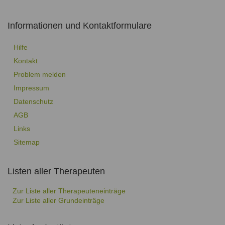
Ausbildungsinstitute
Sitemap
Formular zur Registrierung
Familienthemen
Qualitätssicherung
Fortbildungen
Informationen und Kontaktformulare
Links
Qualität unserer Therapeuten
Information über Qualifikation
Systemischer Ansatz
Hilfe
Liste der Fachverbände
Kontakt
Veranstaltungen
Problem melden
Benutzername
*
Seminare und Kurse
Impressum
Datenschutz
Fortbildungen
Passwort
*
AGB
Links
vergessen?
Anmelden
Sitemap
Listen aller Therapeuten
Zur Liste aller Therapeuteneinträge
Zur Liste aller Grundeinträge