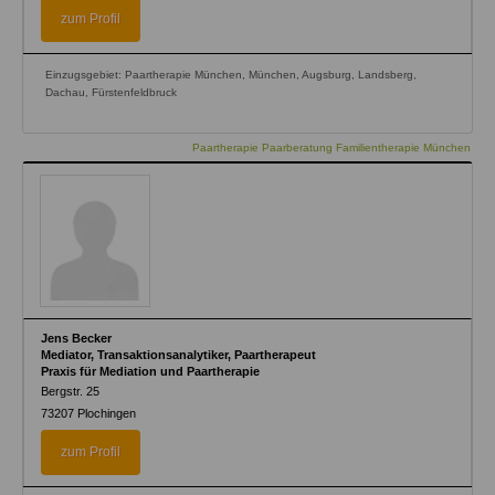
zum Profil
Einzugsgebiet: Paartherapie München, München, Augsburg, Landsberg,
Dachau, Fürstenfeldbruck
Paartherapie Paarberatung Familientherapie München
Jens Becker
Mediator, Transaktionsanalytiker, Paartherapeut
Praxis für Mediation und Paartherapie
Bergstr. 25
73207
Plochingen
zum Profil