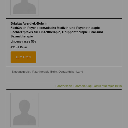
Brigitta Averdiek-Bolwin
Fachärztin Psychosomatische Medizin und Psychotherapie
Facharztpraxis für Einzeltherapie, Gruppentherapie, Paar-und
Sexualtherapie
Lindenstrasse 56a
49191
Belm
zum Profil
Einzugsgebiet: Paartherapie Belm, Osnabrücker Land
Paartherapie Paarberatung Familientherapie Belm