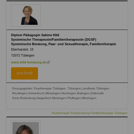
Diplom Pädagogin Sabine Hild
Systemische Therapeutin/Familientherapeutin (DGSF)
Systemische Beratung, Paar- und Sexualtherapie, Familientherapie
Eberhardstr. 15
72072
Tübingen
(link
www.hild-beratung.de
is
external)
zum Profil
Einzugsgebiet: Paartherapie Tübingen, Tübingen,Landkreis Tübingen.
Reutlingen,Ammerbuch,Mössingen.Hechingen.Balingen.Zollernalb
Kreis,Rottenburg.Haigerloch.Metzingen.Pfullingen.Metzingen.
Paartherapie Paarberatung Familientherapie Tübingen