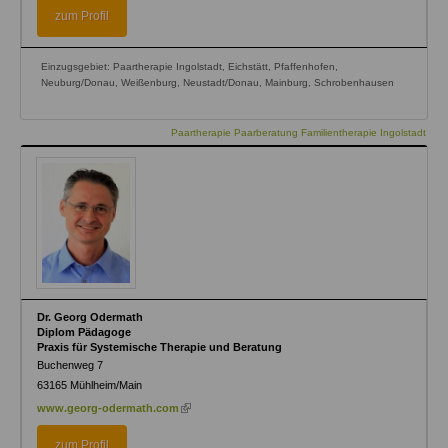
external)
zum Profil
Einzugsgebiet: Paartherapie Ingolstadt, Eichstätt, Pfaffenhofen,
Neuburg/Donau, Weißenburg, Neustadt/Donau, Mainburg, Schrobenhausen
Paartherapie Paarberatung Familientherapie Ingolstadt
Dr. Georg Odermath
Diplom Pädagoge
Praxis für Systemische Therapie und Beratung
Buchenweg 7
63165
Mühlheim/Main
(link
www.georg-odermath.com
is
external)
zum Profil