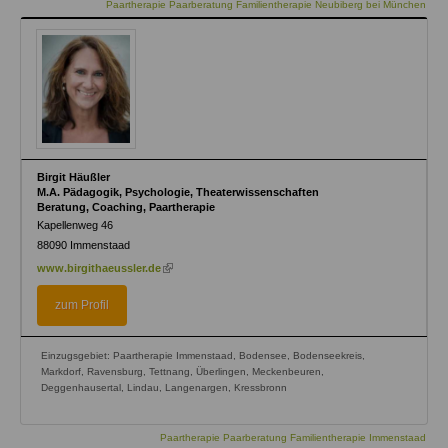
Paartherapie Paarberatung Familientherapie Neubiberg bei München
Birgit Häußler
M.A. Pädagogik, Psychologie, Theaterwissenschaften
Beratung, Coaching, Paartherapie
Kapellenweg 46
88090
Immenstaad
(link
www.birgithaeussler.de
is
external)
zum Profil
Einzugsgebiet: Paartherapie Immenstaad, Bodensee, Bodenseekreis,
Markdorf, Ravensburg, Tettnang, Überlingen, Meckenbeuren,
Deggenhausertal, Lindau, Langenargen, Kressbronn
Paartherapie Paarberatung Familientherapie Immenstaad