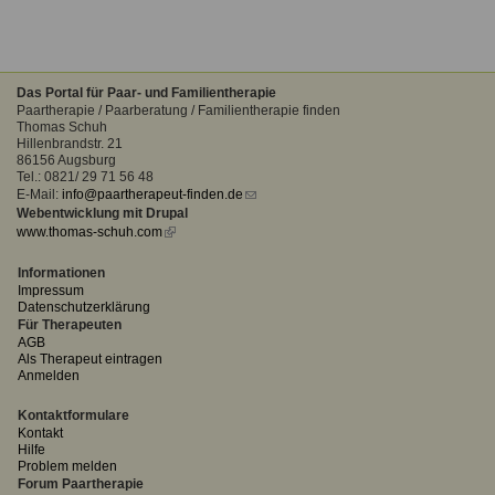
Das Portal für Paar- und Familientherapie
Paartherapie / Paarberatung / Familientherapie finden
Thomas Schuh
Hillenbrandstr. 21
86156 Augsburg
Tel.: 0821/ 29 71 56 48
E-Mail:
info@paartherapeut-finden.de
(link
Webentwicklung mit Drupal
sends
www.thomas-schuh.com
(link
e-
is
mail)
external)
Informationen
Impressum
Datenschutzerklärung
Für Therapeuten
AGB
Als Therapeut eintragen
Anmelden
Kontaktformulare
Kontakt
Hilfe
Problem melden
Forum Paartherapie