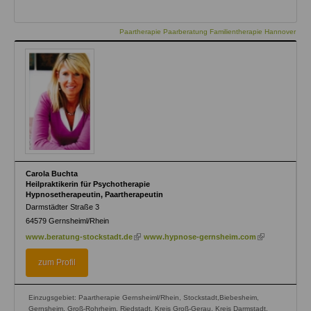
Paartherapie Paarberatung Familientherapie Hannover
Carola Buchta
Heilpraktikerin für Psychotherapie
Hypnosetherapeutin, Paartherapeutin
Darmstädter Straße 3
64579
Gernsheiml/Rhein
(link
(link
www.beratung-stockstadt.de
www.hypnose-gernsheim.com
is
is
external)
external)
zum Profil
Einzugsgebiet: Paartherapie Gernsheiml/Rhein, Stockstadt,Biebesheim,
Gernsheim, Groß-Rohrheim, Riedstadt, Kreis Groß-Gerau, Kreis Darmstadt,