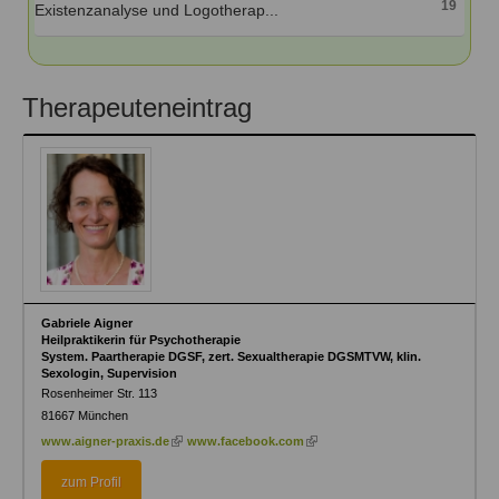
19
Existenzanalyse und Logotherap...
Therapeuteneintrag
Gabriele Aigner
Heilpraktikerin für Psychotherapie
System. Paartherapie DGSF, zert. Sexualtherapie DGSMTVW, klin.
Sexologin, Supervision
Rosenheimer Str. 113
81667
München
(link
(link
www.aigner-praxis.de
www.facebook.com
is
is
external)
external)
zum Profil