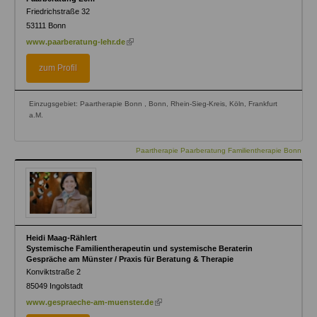
Friedrichstraße 32
53111
Bonn
(link
www.paarberatung-lehr.de
is
external)
zum Profil
Einzugsgebiet: Paartherapie Bonn , Bonn, Rhein-Sieg-Kreis, Köln, Frankfurt
a.M.
Paartherapie Paarberatung Familientherapie Bonn
Heidi Maag-Rählert
Systemische Familientherapeutin und systemische Beraterin
Gespräche am Münster / Praxis für Beratung & Therapie
Konviktstraße 2
85049
Ingolstadt
(link
www.gespraeche-am-muenster.de
is