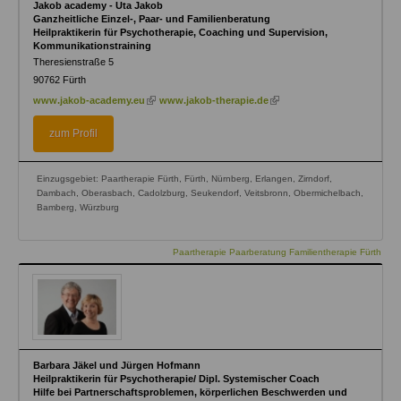
Jakob academy - Uta Jakob
Ganzheitliche Einzel-, Paar- und Familienberatung
Heilpraktikerin für Psychotherapie, Coaching und Supervision,
Kommunikationstraining
Theresienstraße 5
90762
Fürth
(link
(link
www.jakob-academy.eu
www.jakob-therapie.de
is
is
external)
external)
zum Profil
Einzugsgebiet: Paartherapie Fürth, Fürth, Nürnberg, Erlangen, Zirndorf,
Dambach, Oberasbach, Cadolzburg, Seukendorf, Veitsbronn, Obermichelbach,
Bamberg, Würzburg
Paartherapie Paarberatung Familientherapie Fürth
Barbara Jäkel und Jürgen Hofmann
Heilpraktikerin für Psychotherapie/ Dipl. Systemischer Coach
Hilfe bei Partnerschaftsproblemen, körperlichen Beschwerden und