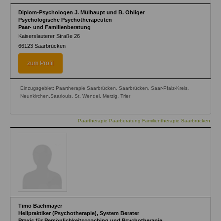
Diplom-Psychologen J. Mülhaupt und B. Ohliger
Psychologische Psychotherapeuten
Paar- und Familienberatung
Kaiserslauterer Straße 26
66123
Saarbrücken
zum Profil
Einzugsgebiet: Paartherapie Saarbrücken, Saarbrücken, Saar-Pfalz-Kreis,
Neunkirchen,Saarlouis, St. Wendel, Merzig, Trier
Paartherapie Paarberatung Familientherapie Saarbrücken
Timo Bachmayer
Heilpraktiker (Psychotherapie), System Berater
Praxis für Persönlichkeitscoaching und Psychotherapie