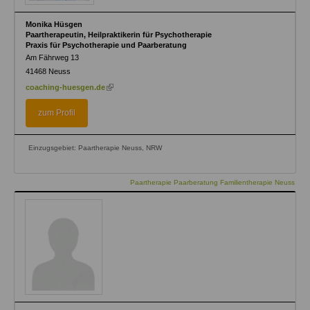
Monika Hüsgen
Paartherapeutin, Heilpraktikerin für Psychotherapie
Praxis für Psychotherapie und Paarberatung
Am Fährweg 13
41468
Neuss
(link
coaching-huesgen.de
is
external)
zum Profil
Einzugsgebiet: Paartherapie Neuss, NRW
Paartherapie Paarberatung Familientherapie Neuss