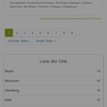
Einzugsgebiet: Paartherapie Plochingen, Plochingen, Esslingen, Stuttgart,
Göppingen, Wendlingen, Kirchheim, Tübingen, Ludwigsburg
Paartherapie Paarberatung Familientherapie Plochingen
1
2
3
4
5
6
7
8
9
nächste Seite ›
letzte Seite »
Liste der Orte
Berlin
75
München
60
Hamburg
36
Köln
24