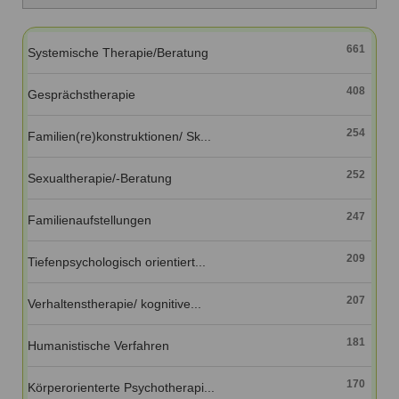
Ausbildungsinstitute
Sitemap
Formular zur Registrierung
Familienthemen
Qualitätssicherung
Fortbildungen
Links
661
Systemische Therapie/Beratung
Qualität unserer Therapeuten
Information über Qualifikation
Systemischer Ansatz
408
Liste der Fachverbände
Gesprächstherapie
Veranstaltungen
254
Familien(re)konstruktionen/ Sk...
Benutzername
*
Seminare und Kurse
252
Sexualtherapie/-Beratung
Fortbildungen
Passwort
*
247
Familienaufstellungen
vergessen?
Anmelden
209
Tiefenpsychologisch orientiert...
207
Verhaltenstherapie/ kognitive...
181
Humanistische Verfahren
170
Körperorienterte Psychotherapi...