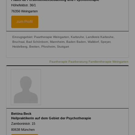
Höhefeldstr. 36/1
76356
Weingarten
zum Profil
Einzugsgebiet: Paartherapie Weingarten, Karlsruhe, Landkreis Karlsruhe,
Bruchsal, Bad Schönborn, Mannheim, Baden Baden, Walldorf, Speyer,
Heidelberg, Bretten, Pforzheim, Stuttgart
Paartherapie Paarberatung Familientherapie Weingarten
Bettina Beck
Heilpraktikerin auf dem Gebiet der Psychotherapie
Zamboninistr. 15
80638
München