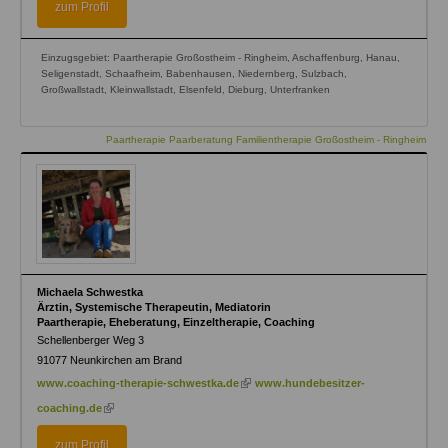
zum Profil
Einzugsgebiet: Paartherapie Großostheim - Ringheim, Aschaffenburg, Hanau,
Seligenstadt, Schaafheim, Babenhausen, Niedernberg, Sulzbach,
Großwallstadt, Kleinwallstadt, Elsenfeld, Dieburg, Unterfranken
Paartherapie Paarberatung Familientherapie Großostheim - Ringheim
Michaela Schwestka
Ärztin, Systemische Therapeutin, Mediatorin
Paartherapie, Eheberatung, Einzeltherapie, Coaching
Schellenberger Weg 3
91077
Neunkirchen am Brand
(link
www.coaching-therapie-schwestka.de
www.hundebesitzer-
is
(link
coaching.de
external)
is
external)
zum Profil