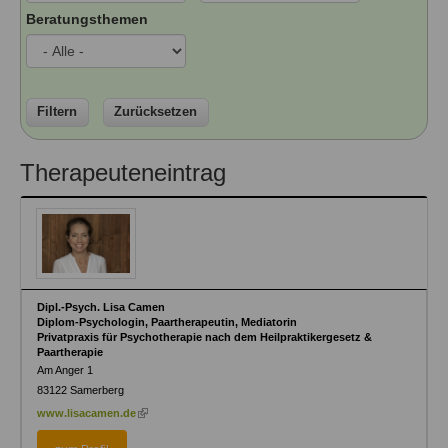
Ausbildungsinstitute
Beratungsthemen
Sitemap
Formular zur Registrierung
Familienthemen
Qualitätssicherung
Fortbildungen
Links
Qualität unserer Therapeuten
Information über Qualifikation
Systemischer Ansatz
Liste der Fachverbände
Filtern
Zurücksetzen
Veranstaltungen
Benutzername
*
Therapeuteneintrag
Seminare und Kurse
Fortbildungen
Passwort
*
vergessen?
Anmelden
Dipl.-Psych. Lisa Camen
Diplom-Psychologin, Paartherapeutin, Mediatorin
Privatpraxis für Psychotherapie nach dem Heilpraktikergesetz &
Paartherapie
Am Anger 1
83122
Samerberg
(link
www.lisacamen.de
is
external)