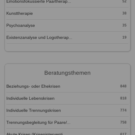
Emotionsfokussierte Paartherap...
52
Kunsttherapie
38
Psychoanalyse
35
Existenzanalyse und Logotherap...
19
Beratungsthemen
Beziehungs- oder Ehekrisen
848
Individuelle Lebenskrisen
818
Individuelle Trennungskrisen
774
Trennungsbegleitung für Paare/...
758
Akute Krisen (Kriseninterventi...
617