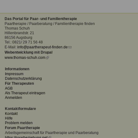
Das Portal für Paar- und Familientherapie
Paartherapie / Paarberatung / Familientherapie finden
Thomas Schuh
Hillenbrandstr. 21
86156 Augsburg
Tel.: 0821/ 29 71 56 48
E-Mail:
info@paartherapeut-finden.de
(link
Webentwicklung mit Drupal
sends
www.thomas-schuh.com
(link
e-
is
mail)
external)
Informationen
Impressum
Datenschutzerklärung
Für Therapeuten
AGB
Als Therapeut eintragen
Anmelden
Kontaktformulare
Kontakt
Hilfe
Problem melden
Forum Paartherapie
Arbeitsgemeinschaft für Paartherapie und Paarberatung
https://paarbeziehung.net
(link