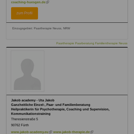
(link
coaching-huesgen.de
is
external)
zum Profil
Einzugsgebiet: Paartherapie Neuss, NRW
Paartherapie Paarberatung Familientherapie Neuss
Jakob academy - Uta Jakob
Ganzheitliche Einzel-, Paar- und Familienberatung
Heilpraktikerin für Psychotherapie, Coaching und Supervision,
Kommunikationstraining
Theresienstraße 5
90762
Fürth
(link
(link
www.jakob-academy.eu
www.jakob-therapie.de