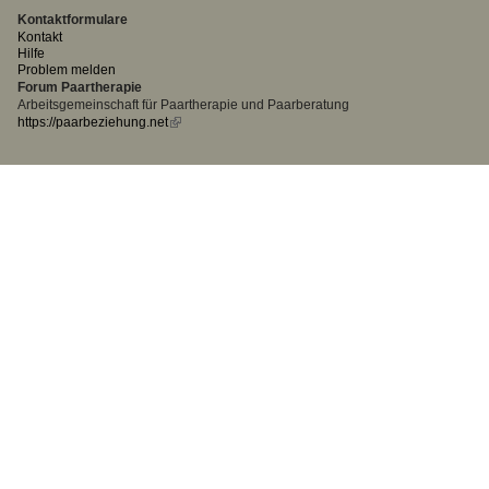
Kontaktformulare
Kontakt
Hilfe
Problem melden
Forum Paartherapie
Arbeitsgemeinschaft für Paartherapie und Paarberatung
https://paarbeziehung.net
(link
is
external)