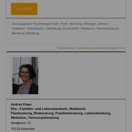
is
is
external)
external)
zum Profil
Einzugsgebiet: Paartherapie Fürth, Fürth, Nürnberg, Erlangen, Zirndorf,
Dambach, Oberasbach, Cadolzburg, Seukendorf, Veitsbronn, Obermichelbach,
Bamberg, Würzburg
Paartherapie Paarberatung Familientherapie Fürth
Andrea Klaas
Ehe-, Familien- und Lebensberaterin, Mediatorin
Paarberatung, Eheberatung, Familienberatung, Lebensberatung,
Mediation, Trennungsberatung
Amalienstr. 21
76133
Karlsruhe