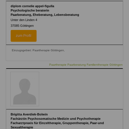
diplom cornelie appel-figulla
Psychologische beraterin
Paarberatung, Eheberatung, Lebensberatung
Unter den Linden 4
37085
Göttingen
zum Profil
Einzugsgebiet: Paartherapie Göttingen,
Paartherapie Paarberatung Familientherapie Göttingen
Brigitta Averdiek-Bolwin
Fachärztin Psychosomatische Medizin und Psychotherapie
Facharztpraxis für Einzeltherapie, Gruppentherapie, Paar-und
Sexualtherapie