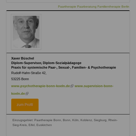
Paartherapie Paarberatung Familientherapie Berlin
Xaver Büschel
Diplom-Supervisor, Diplom-Sozialpädagoge
Praxis für systemische Paar-, Sexual-, Familien- & Psychotherapie
Rudolf-Hahn-Straße 42,
53225
Bonn
(link
www.psychotherapie-bonn-koeln.de
www.supervision-bonn-
is
(link
koeln.de
external)
is
external)
zum Profil
Einzugsgebiet: Paartherapie Bonn, Bonn, Köln, Koblenz, Siegburg, Rhein-
Sieg-Kreis, Eifel, Euskirchen