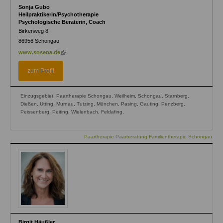
Sonja Gubo
Heilpraktikerin/Psychotherapie
Psychologische Beraterin, Coach
Birkenweg 8
86956
Schongau
(link
www.sosena.de
is
external)
zum Profil
Einzugsgebiet: Paartherapie Schongau, Weilheim, Schongau, Starnberg,
Dießen, Utting, Murnau, Tutzing, München, Pasing, Gauting, Penzberg,
Peissenberg, Peiting, Wielenbach, Feldafing,
Paartherapie Paarberatung Familientherapie Schongau
Birgit Häußler