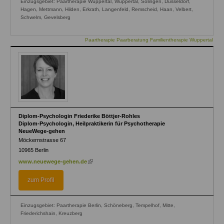
Einzugsgebiet: Paartherapie Wuppertal, Wuppertal, Solingen, Düsseldorf,
Hagen, Mettmann, Hilden, Erkrath, Langenfeld, Remscheid, Haan, Velbert,
Schwelm, Gevelsberg
Paartherapie Paarberatung Familientherapie Wuppertal
Diplom-Psychologin Friederike Böttjer-Rohles
Diplom-Psychologin, Heilpraktikerin für Psychotherapie
NeueWege-gehen
Möckernstrasse 67
10965
Berlin
(link
www.neuewege-gehen.de
is
external)
zum Profil
Einzugsgebiet: Paartherapie Berlin, Schöneberg, Tempelhof, Mitte,
Friederichshain, Kreuzberg