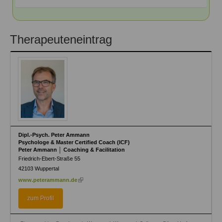
Therapeuteneintrag
Dipl.-Psych. Peter Ammann
Psychologe & Master Certified Coach (ICF)
Peter Ammann │ Coaching & Facilitation
Friedrich-Ebert-Straße 55
42103
Wuppertal
(link
www.peterammann.de
is
external)
zum Profil