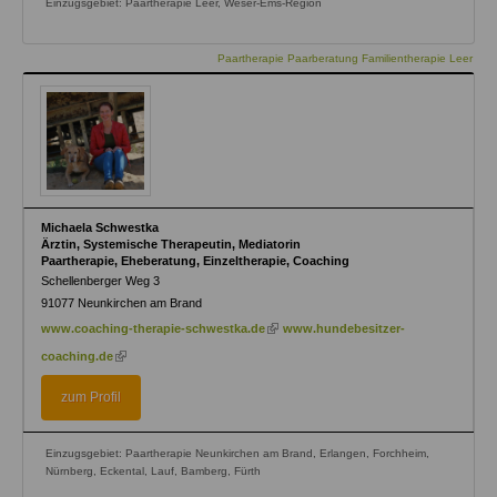
Einzugsgebiet: Paartherapie Leer, Weser-Ems-Region
Paartherapie Paarberatung Familientherapie Leer
Michaela Schwestka
Ärztin, Systemische Therapeutin, Mediatorin
Paartherapie, Eheberatung, Einzeltherapie, Coaching
Schellenberger Weg 3
91077
Neunkirchen am Brand
(link
www.coaching-therapie-schwestka.de
www.hundebesitzer-
is
(link
coaching.de
external)
is
external)
zum Profil
Einzugsgebiet: Paartherapie Neunkirchen am Brand, Erlangen, Forchheim,
Nürnberg, Eckental, Lauf, Bamberg, Fürth