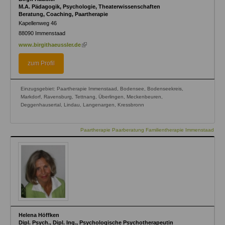
M.A. Pädagogik, Psychologie, Theaterwissenschaften
Beratung, Coaching, Paartherapie
Kapellenweg 46
88090
Immenstaad
(link
www.birgithaeussler.de
is
external)
zum Profil
Einzugsgebiet: Paartherapie Immenstaad, Bodensee, Bodenseekreis,
Markdorf, Ravensburg, Tettnang, Überlingen, Meckenbeuren,
Deggenhausertal, Lindau, Langenargen, Kressbronn
Paartherapie Paarberatung Familientherapie Immenstaad
Helena Höffken
Dipl. Psych., Dipl. Ing., Psychologische Psychotherapeutin