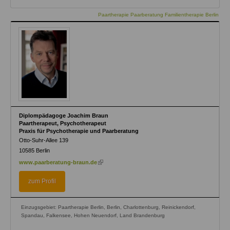
Paartherapie Paarberatung Familientherapie Berlin
Diplompädagoge Joachim Braun
Paartherapeut, Psychotherapeut
Praxis für Psychotherapie und Paarberatung
Otto-Suhr-Allee 139
10585
Berlin
(link
www.paarberatung-braun.de
is
external)
zum Profil
Einzugsgebiet: Paartherapie Berlin, Berlin, Charlottenburg, Reinickendorf,
Spandau, Falkensee, Hohen Neuendorf, Land Brandenburg