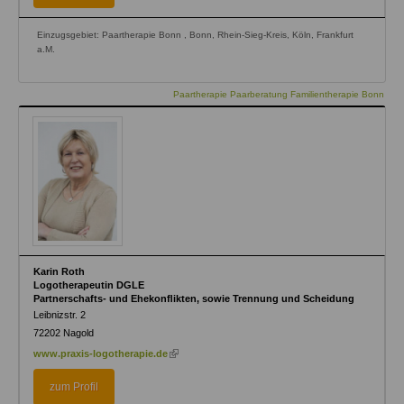
Einzugsgebiet: Paartherapie Bonn , Bonn, Rhein-Sieg-Kreis, Köln, Frankfurt
a.M.
Paartherapie Paarberatung Familientherapie Bonn
Karin Roth
Logotherapeutin DGLE
Partnerschafts- und Ehekonﬂikten, sowie Trennung und Scheidung
Leibnizstr. 2
72202
Nagold
(link
www.praxis-logotherapie.de
is
external)
zum Profil