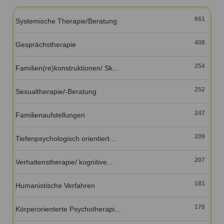
Ausbildungsinstitute
Sitemap
Formular zur Registrierung
Familienthemen
Qualitätssicherung
661
Systemische Therapie/Beratung
Fortbildungen
Links
Qualität unserer Therapeuten
Information über Qualifikation
Systemischer Ansatz
408
Gesprächstherapie
Liste der Fachverbände
254
Familien(re)konstruktionen/ Sk...
Veranstaltungen
Benutzername
*
Seminare und Kurse
252
Sexualtherapie/-Beratung
Fortbildungen
Passwort
*
247
Familienaufstellungen
vergessen?
209
Tiefenpsychologisch orientiert...
Anmelden
207
Verhaltenstherapie/ kognitive...
181
Humanistische Verfahren
170
Körperorienterte Psychotherapi...