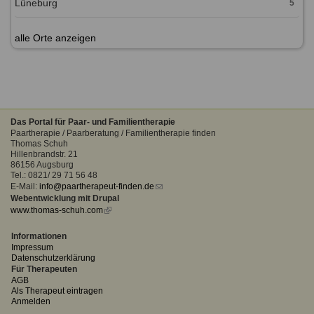
Lüneburg
5
alle Orte anzeigen
Das Portal für Paar- und Familientherapie
Paartherapie / Paarberatung / Familientherapie finden
Thomas Schuh
Hillenbrandstr. 21
86156 Augsburg
Tel.: 0821/ 29 71 56 48
E-Mail:
info@paartherapeut-finden.de
(link
Webentwicklung mit Drupal
sends
www.thomas-schuh.com
(link
e-
is
mail)
external)
Informationen
Impressum
Datenschutzerklärung
Für Therapeuten
AGB
Als Therapeut eintragen
Anmelden