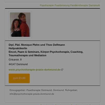
Paartherapie Paarberatung Familientherapie Darmstadt
Dipl. Päd. Monique Plehn und Theo Delfmann
Heilpraktiker/in
Einzel, Paare & Seminare, Körper-Psychotherapie, Coaching,
Traumatherapie und Mediation
Grisarstr. 8
44147
Dortmund
(link
www.psychotherapie-praxis-dortmund.de
is
external)
zum Profil
Einzugsgebiet: Paartherapie Dortmund, Dortmund, Ruhrgebiet,
info@psychotherapie-praxis-dortmund.de