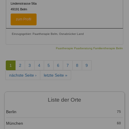
Lindenstrasse 56a
49191
Belm
zum Profil
Einzugsgebiet: Paartherapie Belm, Osnabrücker Land
Paartherapie Paarberatung Familientherapie Belm
1
2
3
4
5
6
7
8
9
nächste Seite ›
letzte Seite »
Liste der Orte
Berlin
75
München
60