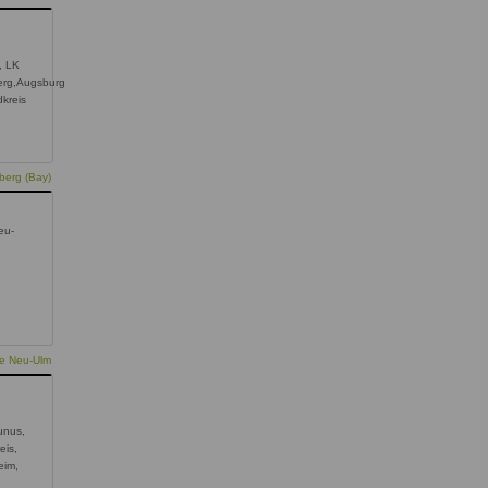
, LK
erg,Augsburg
dkreis
berg (Bay)
eu-
ie Neu-Ulm
unus,
eis,
eim,