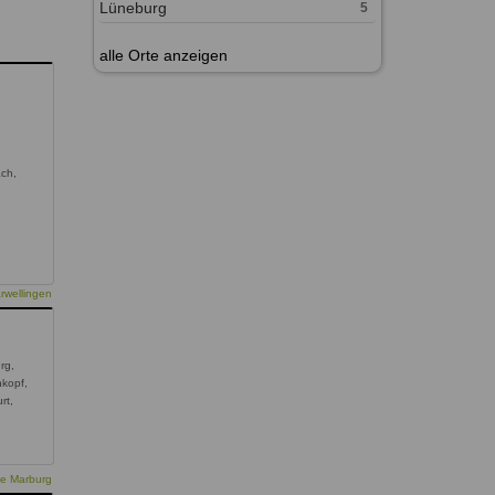
Lüneburg
5
alle Orte anzeigen
ach,
rwellingen
rg,
kopf,
rt,
ie Marburg