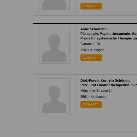
zum Profil
Anne Schoberth
Pädagogin, Psychotherapeutin, Su
Praxis für systemische Therapie u
Gartenstr. 20
72074
Tübingen
zum Profil
Dipl.-Psych. Kornelia Schöning
Paar- und Familientherapeutin, Su
Münchner Strasse 14
85614
Kirchseeon
zum Profil