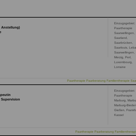
Einzugsgebiet:
n Anstellung)
Paartherapie
e
Saarwellingen,
Saarland,
Saarbrücken,
Saarlouis, Leb
Saarwellingen,
Merzig, Perl,
Luxembourg,
Lorraine
Paartherapie Paarberatung Familientherapie Saa
f
Einzugsgebiet:
apeutin
Paartherapie
, Supervision
Marburg, Marbu
Marburg-Bieden
Gießen, Frankfu
Kassel
Paartherapie Paarberatung Familientherap