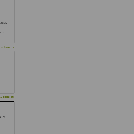
ursel,
inz
 am Taunus
,
t
pie BERLIN
burg