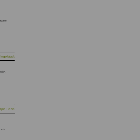
stätt;
Ingolstadt
rlin,
pie Berlin
gart-