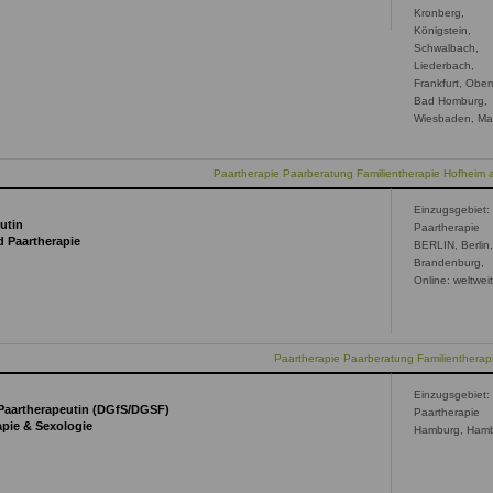
Kronberg,
Königstein,
Schwalbach,
Liederbach,
Frankfurt, Ober
Bad Homburg,
Wiesbaden, Ma
Paartherapie Paarberatung Familientherapie Hofheim
Einzugsgebiet:
utin
Paartherapie
d Paartherapie
BERLIN, Berlin
Brandenburg,
Online: weltwei
Paartherapie Paarberatung Familienthera
Einzugsgebiet:
/Paartherapeutin (DGfS/DGSF)
Paartherapie
apie & Sexologie
Hamburg, Ham