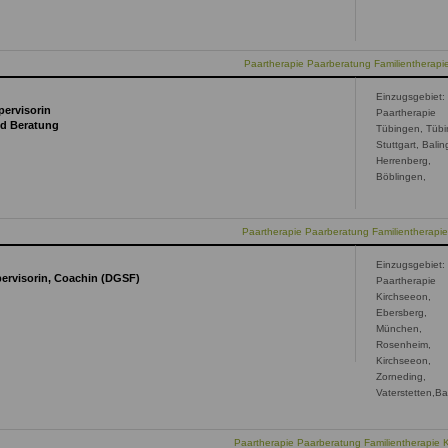
Paartherapie Paarberatung Familientherap
Einzugsgebiet:
pervisorin
Paartherapie
nd Beratung
Tübingen, Tübi
Stuttgart, Bali
Herrenberg,
Böblingen,
Paartherapie Paarberatung Familientherapi
Einzugsgebiet:
pervisorin, Coachin (DGSF)
Paartherapie
Kirchseeon,
Ebersberg,
München,
Rosenheim,
Kirchseeon,
Zorneding,
Vaterstetten,B
Paartherapie Paarberatung Familientherapie 