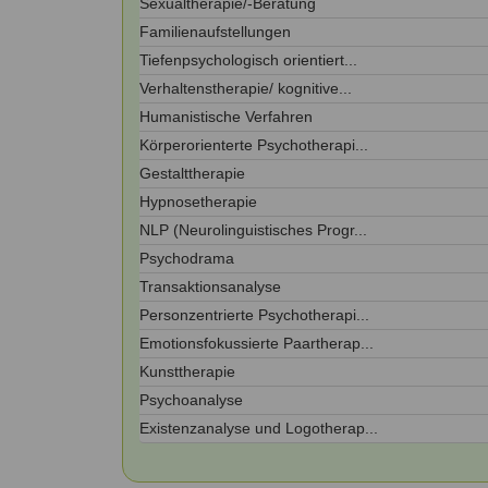
Sexualtherapie/-Beratung
Kontakt
Angebot
auf.
Familienaufstellungen
Therapeutenliste
Tiefenpsychologisch orientiert...
nach
Zum Kontaktformular
Methode
Verhaltenstherapie/ kognitive...
Humanistische Verfahren
Therapeutenliste
nach
Körperorienterte Psychotherapi...
Themen
Gestalttherapie
Hypnosetherapie
NLP (Neurolinguistisches Progr...
Psychodrama
Transaktionsanalyse
Personzentrierte Psychotherapi...
Emotionsfokussierte Paartherap...
Kunsttherapie
Psychoanalyse
Existenzanalyse und Logotherap...