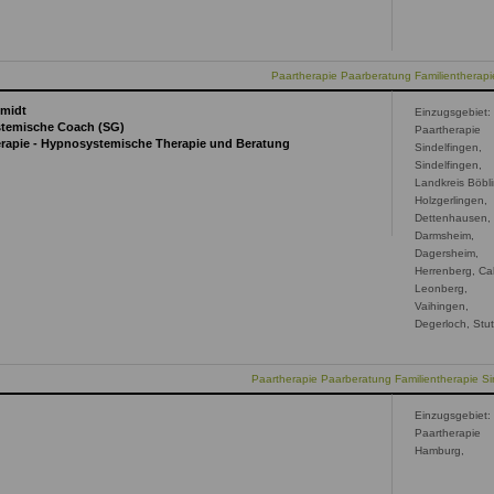
Paartherapie Paarberatung Familientherapie
hmidt
Einzugsgebiet:
stemische Coach (SG)
Paartherapie
erapie - Hypnosystemische Therapie und Beratung
Sindelfingen,
Sindelfingen,
Landkreis Böbl
Holzgerlingen,
Dettenhausen,
Darmsheim,
Dagersheim,
Herrenberg, Ca
Leonberg,
Vaihingen,
Degerloch, Stut
Paartherapie Paarberatung Familientherapie Si
Einzugsgebiet:
Paartherapie
Hamburg,