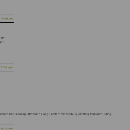
ie Hamburg
ngen,
ngen,
e Tübingen
aldham,Haar,Grafing,Ottobrunn,Haag,Forstern,Wasserburg,Altötting,Mühldorf,Erding,
Kirchseeon