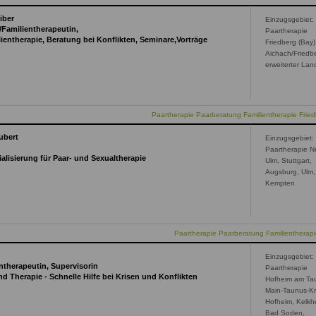
iber
Einzugsgebiet:
Familientherapeutin,
Paartherapie
ientherapie, Beratung bei Konflikten, Seminare,Vorträge
Friedberg (Bay)
Aichach/Friedb
erweiterter Lan
Paartherapie Paarberatung Familientherapie Fried
ubert
Einzugsgebiet:
Paartherapie N
ialisierung für Paar- und Sexualtherapie
Ulm, Stuttgart,
Augsburg, Ulm,
Kempten
Paartherapie Paarberatung Familientherap
Einzugsgebiet:
ntherapeutin, Supervisorin
Paartherapie
d Therapie - Schnelle Hilfe bei Krisen und Konflikten
Hofheim am Ta
Main-Taunus-Kr
Hofheim, Kelkh
Bad Soden,