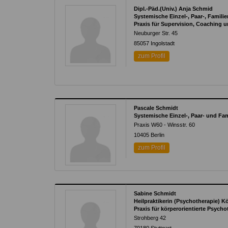
Dipl.-Päd.(Univ.) Anja Schmid
Systemische Einzel-, Paar-, Famil
Praxis für Supervision, Coaching 
Neuburger Str. 45
85057
Ingolstadt
zum Profil
Pascale Schmidt
Systemische Einzel-, Paar- und Fa
Praxis W60 - Winsstr. 60
10405
Berlin
zum Profil
Sabine Schmidt
Heilpraktikerin (Psychotherapie) K
Praxis für körperorientierte Psycho
Strohberg 42