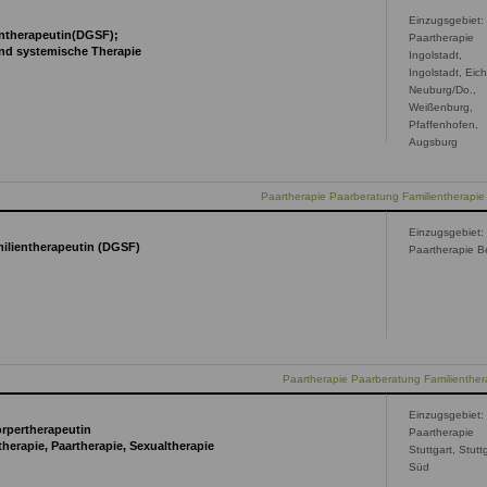
Einzugsgebiet:
ientherapeutin(DGSF);
Paartherapie
und systemische Therapie
Ingolstadt,
Ingolstadt, Eich
Neuburg/Do.,
Weißenburg,
Pfaffenhofen,
Augsburg
Paartherapie Paarberatung Familientherapie 
Einzugsgebiet:
milientherapeutin (DGSF)
Paartherapie Be
Paartherapie Paarberatung Familienthera
Einzugsgebiet:
örpertherapeutin
Paartherapie
therapie, Paartherapie, Sexualtherapie
Stuttgart, Stutt
Süd