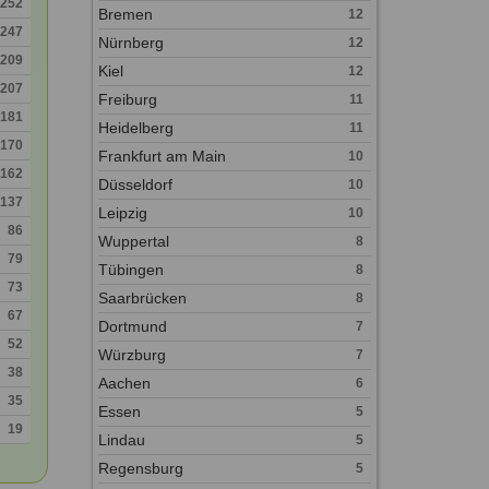
252
Bremen
12
247
Nürnberg
12
209
Kiel
12
207
Freiburg
11
181
Heidelberg
11
170
Frankfurt am Main
10
162
Düsseldorf
10
137
Leipzig
10
86
Wuppertal
8
79
Tübingen
8
73
Saarbrücken
8
67
Dortmund
7
52
Würzburg
7
38
Aachen
6
35
Essen
5
19
Lindau
5
Regensburg
5