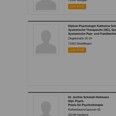
70180
Stuttgart
zum Profil
Diplom-Psychologin Katherina Sc
Systemische Therapeutin (SG), Sy
Systemische Paar- und Familienth
Ziegelstraße 20-24
71063
Sindelfingen
zum Profil
Dr. Jochim Schmidt-Heitmann
Dipl. Psych.
Praxis für Psychotherapie
Rothenbaumchaussee 65
20148
Hamburg