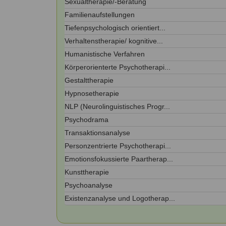
Sexualtherapie/-Beratung
Kontakt
Angebot
auf.
Familienaufstellungen
Therapeutenliste
Tiefenpsychologisch orientiert...
nach
Zum Kontaktformular
Methode
Verhaltenstherapie/ kognitive...
Humanistische Verfahren
Therapeutenliste
nach
Körperorienterte Psychotherapi...
Themen
Gestalttherapie
Hypnosetherapie
NLP (Neurolinguistisches Progr...
Psychodrama
Transaktionsanalyse
Personzentrierte Psychotherapi...
Emotionsfokussierte Paartherap...
Kunsttherapie
Psychoanalyse
Existenzanalyse und Logotherap...