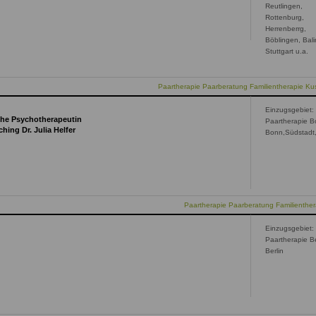
Reutlingen,
Rottenburg,
Herrenberrg,
Böblingen, Bal
Stuttgart u.a.
Paartherapie Paarberatung Familientherapie Ku
Einzugsgebiet:
che Psychotherapeutin
Paartherapie B
hing Dr. Julia Helfer
Bonn,Südstadt,
Paartherapie Paarberatung Familienthe
Einzugsgebiet:
Paartherapie Be
Berlin