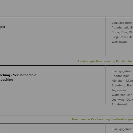
Einzugsgebiet:
apie
Paartherapie B
Bonn, Köln, Rh
Sieg-Kreis, Eifel
Westerwald
Paartherapie Paarberatung Familienthe
Einzugsgebiet:
aching - Sexualtherapie
Paartherapie
 Coaching
München, Mün
Starnberg, Bad
Tegernsee,
Wofratshausen
Grünwald, Garm
Bundesweit
Paartherapie Paarberatung Familientherap
Einzugsgebiet: