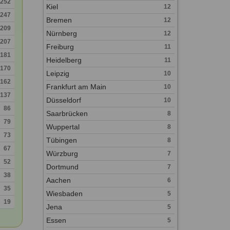
252
Kiel
12
247
Bremen
12
209
Nürnberg
12
207
Freiburg
11
181
Heidelberg
11
170
Leipzig
10
162
Frankfurt am Main
10
137
Düsseldorf
10
86
Saarbrücken
8
79
Wuppertal
8
73
Tübingen
8
67
Würzburg
7
52
Dortmund
7
38
Aachen
6
35
Wiesbaden
5
19
Jena
5
Essen
5