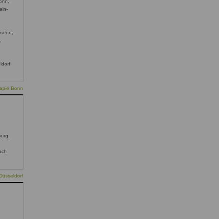
onn,
ein-
sdorf,
,
ldorf
rapie Bonn
burg,
ach
Düsseldorf