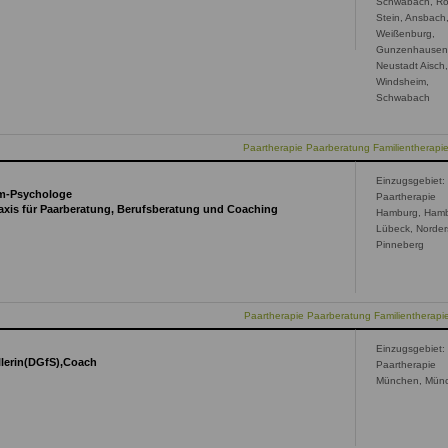
Schwabach, Ro
Stein, Ansbach
Weißenburg,
Gunzenhausen
Neustadt Aisch
Windsheim,
Schwabach
Paartherapie Paarberatung Familientherapi
Einzugsgebiet:
om-Psychologe
Paartherapie
xis für Paarberatung, Berufsberatung und Coaching
Hamburg, Hamb
Lübeck, Norder
Pinneberg
Paartherapie Paarberatung Familientherap
Einzugsgebiet:
llerin(DGfS),Coach
Paartherapie
München, Mün