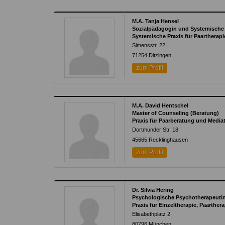
M.A. Tanja Hensel
Sozialpädagogin und Systemische 
Systemische Praxis für Paartherap
Simensstr. 22
71254
Ditzingen
zum Profil
M.A. David Hentschel
Master of Counseling (Beratung)
Praxis für Paarberatung und Media
Dortmunder Str. 18
45665
Recklinghausen
zum Profil
Dr. Silvia Hering
Psychologische Psychotherapeutin, 
Praxis für Einzeltherapie, Paarther
Elisabethplatz 2
80796
München