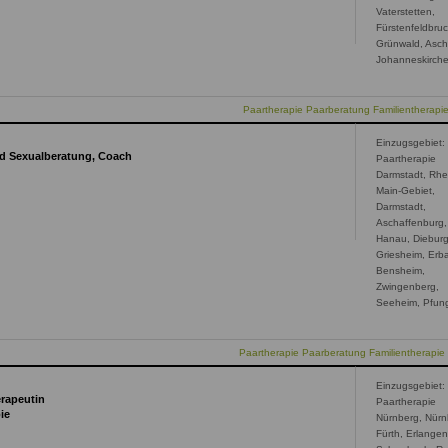
Vaterstetten,
Fürstenfeldbruc
Grünwald, Asch
Johanneskirch
Paartherapie Paarberatung Familientherap
Einzugsgebiet:
nd Sexualberatung, Coach
Paartherapie
Darmstadt, Rhe
Main-Gebiet,
Darmstadt,
Aschaffenburg,
Hanau, Dieburg
Griesheim, Erb
Bensheim,
Zwingenberg,
Seeheim, Pfun
Paartherapie Paarberatung Familientherapie
Einzugsgebiet:
erapeutin
Paartherapie
ie
Nürnberg, Nürn
Fürth, Erlangen