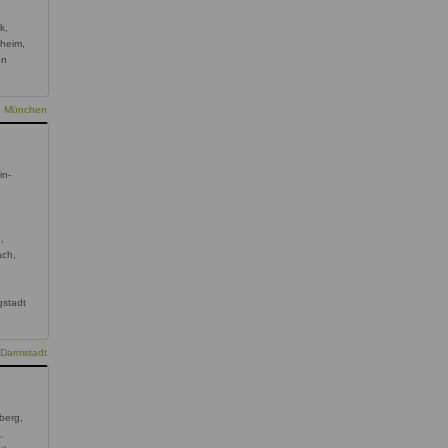
k,
heim,
en
ie München
in-
,
ach,
gstadt
 Darmstadt
berg,
,