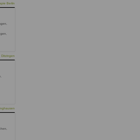
pie Berlin
ingen,
ngen,
 Ditzingen
n,
linghausen
chen,