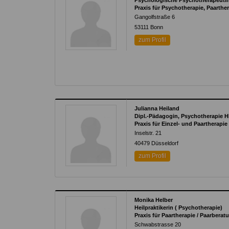
Psychologische Psychotherapeuti
Praxis für Psychotherapie, Paarth
Gangolfstraße 6
53111
Bonn
zum Profil
Julianna Heiland
Dipl.-Pädagogin, Psychotherapie H
Praxis für Einzel- und Paartherapie
Inselstr. 21
40479
Düsseldorf
zum Profil
Monika Helber
Heilpraktikerin ( Psychotherapie)
Praxis für Paartherapie / Paarbera
Schwabstrasse 20