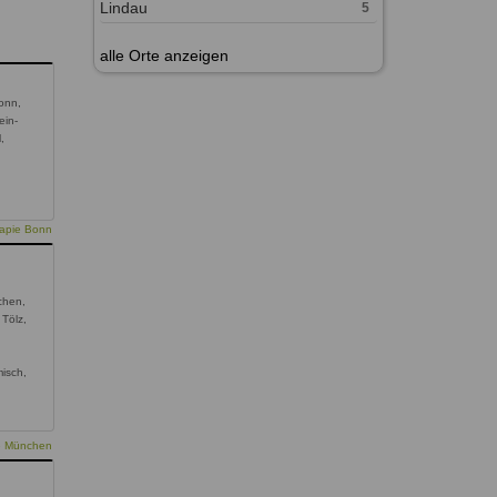
Lindau
5
alle Orte anzeigen
onn,
ein-
,
rapie Bonn
chen,
 Tölz,
,
isch,
ie München