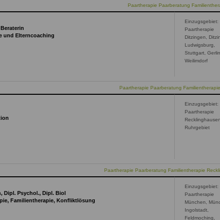
Paartherapie Paarberatung Familienthera
Einzugsgebiet:
Beraterin
Paartherapie
ie und Elterncoaching
Ditzingen, Ditz
Ludwigsburg,
Stuttgart, Gerli
Weilimdorf
Paartherapie Paarberatung Familientherapie
Einzugsgebiet:
Paartherapie
tion
Recklinghause
Ruhrgebiet
Paartherapie Paarberatung Familientherapie Reck
Einzugsgebiet:
Dipl. Psychol., Dipl. Biol
Paartherapie
apie, Familientherapie, Konfliktlösung
München, Mün
Ingolstadt,
Feldmoching,