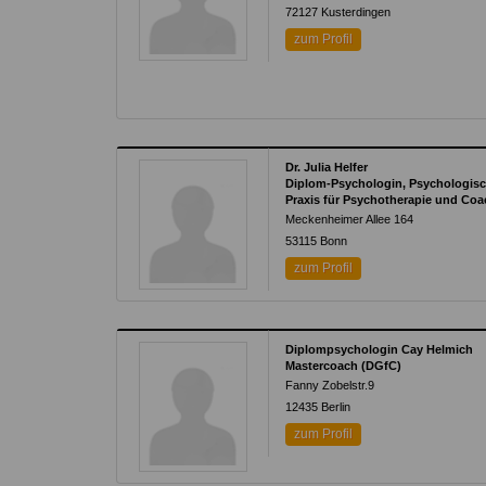
72127
Kusterdingen
zum Profil
Dr. Julia Helfer
Diplom-Psychologin, Psychologis
Praxis für Psychotherapie und Coac
Meckenheimer Allee 164
53115
Bonn
zum Profil
Diplompsychologin Cay Helmich
Mastercoach (DGfC)
Fanny Zobelstr.9
12435
Berlin
zum Profil