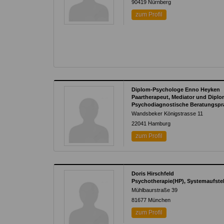
90419
Nürnberg
zum Profil
Diplom-Psychologe Enno Heyken
Paartherapeut, Mediator und Dipl
Psychodiagnostische Beratungspra
Wandsbeker Königstrasse 11
22041
Hamburg
zum Profil
Doris Hirschfeld
Psychotherapie(HP), Systemaufste
Mühlbaurstraße 39
81677
München
zum Profil