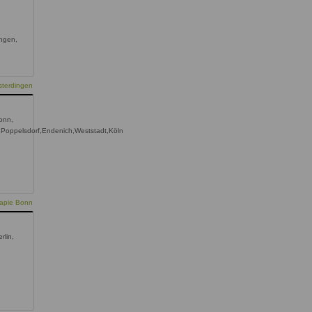
ingen,
sterdingen
onn,
Poppelsdorf,Endenich,Weststadt,Köln
rapie Bonn
rlin,