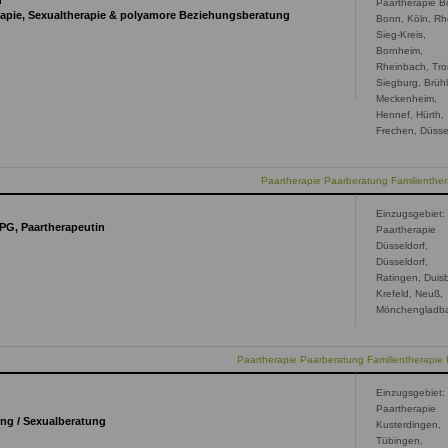
n
Paartherapie B
erapie, Sexualtherapie & polyamore Beziehungsberatung
Bonn, Köln, Rh
Sieg-Kreis,
Bornheim,
Rheinbach, Troi
Siegburg, Brühl
Meckenheim,
Hennef, Hürth,
Frechen, Düsse
Paartherapie Paarberatung Familienthe
Einzugsgebiet:
PG, Paartherapeutin
Paartherapie
Düsseldorf,
Düsseldorf,
Ratingen, Duis
Krefeld, Neuß,
Mönchengladb
Paartherapie Paarberatung Familientherapie 
Einzugsgebiet:
Paartherapie
tung / Sexualberatung
Kusterdingen,
Tübingen,