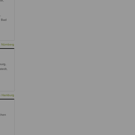
th,
,
,
, Bad
e Nürnberg
urg,
stedt,
ie Hamburg
chen