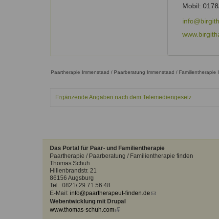
Kontakt
Angebot
Mobil: 017
auf.
Therapeutenliste
info@birgit
nach
Zum Kontaktformular
www.birgith
Methode
Therapeutenliste
nach
Themen
Paartherapie Immenstaad / Paarberatung Immenstaad / Familientherapie
Ergänzende Angaben nach dem Telemediengesetz
Das Portal für Paar- und Familientherapie
Paartherapie / Paarberatung / Familientherapie finden
Thomas Schuh
Hillenbrandstr. 21
86156 Augsburg
Tel.: 0821/ 29 71 56 48
E-Mail:
info@paartherapeut-finden.de
(link
Webentwicklung mit Drupal
sends
www.thomas-schuh.com
(link
e-
is
mail)