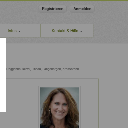
Registrieren
Anmelden
Infos
Kontakt & Hilfe
ns
Allgemeines Kontaktformular
apeut-finden.de
Hilfe & Supportanfragen
chutzerklärung
Wir sind gerne für Sie da.
men den Schutz Ihrer Daten ernst
Problem melden
uren, Deggenhausertal, Lindau, Langenargen, Kressbronn
Auch anonyme Meldung möglich
ine Geschäftsbedingungen
Formular zur Registrierung
ssum
Zum Registrierungsformular
ap