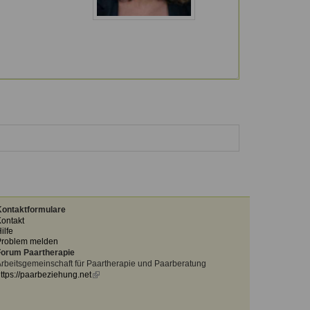
ontaktformulare
ontakt
ilfe
Problem melden
orum Paartherapie
rbeitsgemeinschaft für Paartherapie und Paarberatung
ttps://paarbeziehung.net
(link
is
external)