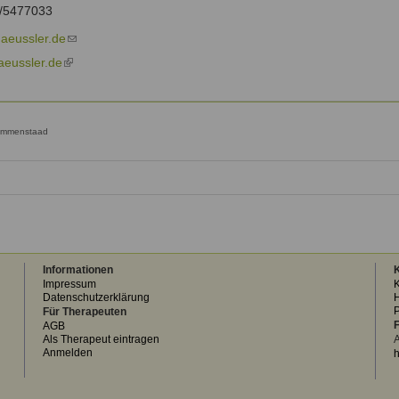
external)
8/5477033
haeussler.de
(link
sends
aeussler.de
(link
e-
is
mail)
external)
 Immenstaad
Informationen
K
Impressum
K
Datenschutzerklärung
H
Für Therapeuten
F
AGB
Als Therapeut eintragen
A
Anmelden
h