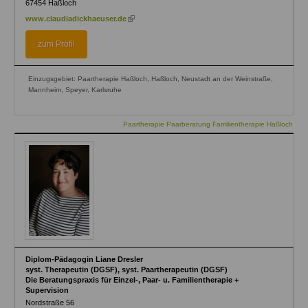
67454
Haßloch
(link
www.claudiadickhaeuser.de
is
external)
zum Profil
Einzugsgebiet: Paartherapie Haßloch, Haßloch, Neustadt an der Weinstraße,
Mannheim, Speyer, Karlsruhe
Paartherapie Paarberatung Familientherapie Haßloch
Diplom-Pädagogin Liane Dresler
syst. Therapeutin (DGSF), syst. Paartherapeutin (DGSF)
Die Beratungspraxis für Einzel-, Paar- u. Familientherapie +
Supervision
Nordstraße 56