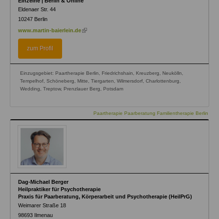
Einzelne | Berlin & Online
Eldenaer Str. 44
10247
Berlin
(link
www.martin-baierlein.de
is
external)
zum Profil
Einzugsgebiet: Paartherapie Berlin, Friedrichshain, Kreuzberg, Neukölln,
Tempelhof, Schöneberg, Mitte, Tiergarten, Wilmersdorf, Charlottenburg,
Wedding, Treptow, Prenzlauer Berg, Potsdam
Paartherapie Paarberatung Familientherapie Berlin
Dag-Michael Berger
Heilpraktiker für Psychotherapie
Praxis für Paarberatung, Körperarbeit und Psychotherapie (HeilPrG)
Weimarer Straße 18
98693
Ilmenau