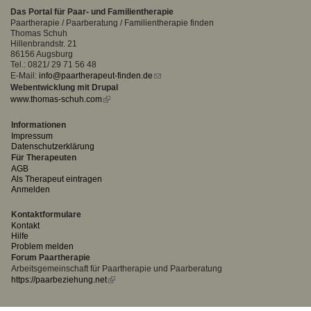
Das Portal für Paar- und Familientherapie
Paartherapie / Paarberatung / Familientherapie finden
Thomas Schuh
Hillenbrandstr. 21
86156 Augsburg
Tel.: 0821/ 29 71 56 48
E-Mail:
info@paartherapeut-finden.de
(link
Webentwicklung mit Drupal
sends
www.thomas-schuh.com
(link
e-
is
mail)
external)
Informationen
Impressum
Datenschutzerklärung
Für Therapeuten
AGB
Als Therapeut eintragen
Anmelden
Kontaktformulare
Kontakt
Hilfe
Problem melden
Forum Paartherapie
Arbeitsgemeinschaft für Paartherapie und Paarberatung
https://paarbeziehung.net
(link
is
external)