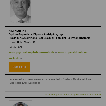
Xaver Büschel
Diplom-Supervisor, Diplom-Sozialpädagoge
Praxis für systemische Paar-, Sexual-, Familien- & Psychotherapie
Rudolf-Hahn-Straße 42,
53225
Bonn
(link
www.psychotherapie-bonn-koeln.de
www.supervision-bonn-
is
(link
koeln.de
external)
is
external)
zum Profil
Einzugsgebiet: Paartherapie Bonn, Bonn, Köln, Koblenz, Siegburg, Rhein-
Sieg-Kreis, Eifel, Euskirchen
Paartherapie Paarberatung Familientherapie Bonn