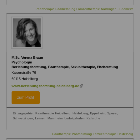
Paartherapie Paarberatung Familientherapie Nördlingen - Ederheim
M.Sc. Verena Braun
Psychologin
Beziehungsberatung, Paartherapie, Sexualtherapie, Eheberatung
Kaiserstraße 76
69115
Heidelberg
(link
www.beziehungsberatung-heidelberg.de
is
external)
zum Profil
Einzugsgebiet: Paartherapie Heidelberg, Heidelberg, Eppelheim, Speyer,
Schwetzingen, Leimen, Mannheim, Ludwigshafen, Karlsruhe
Paartherapie Paarberatung Familientherapie Heidelberg