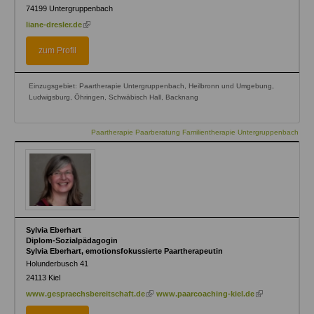
74199
Untergruppenbach
(link
liane-dresler.de
is
external)
zum Profil
Einzugsgebiet: Paartherapie Untergruppenbach, Heilbronn und Umgebung,
Ludwigsburg, Öhringen, Schwäbisch Hall, Backnang
Paartherapie Paarberatung Familientherapie Untergruppenbach
Sylvia Eberhart
Diplom-Sozialpädagogin
Sylvia Eberhart, emotionsfokussierte Paartherapeutin
Holunderbusch 41
24113
Kiel
(link
(link
www.gespraechsbereitschaft.de
www.paarcoaching-kiel.de
is
is
external)
external)