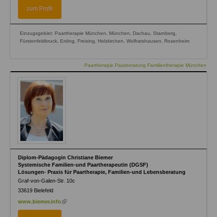
external)
zum Profil
Einzugsgebiet: Paartherapie München, München, Dachau, Starnberg,
Fürstenfeldbruck, Erding, Freising, Holzkirchen, Wolfratshausen, Rosenheim
Paartherapie Paarberatung Familientherapie München
Diplom-Pädagogin Christiane Biemer
Systemische Familien-und Paartherapeutin (DGSF)
Lösungen- Praxis für Paartherapie, Familien-und Lebensberatung
Graf-von-Galen-Str. 10c
33619
Bielefeld
(link
www.biemer.info
is
external)