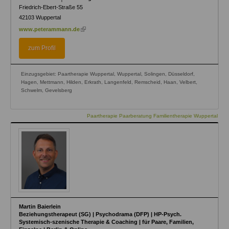
Friedrich-Ebert-Straße 55
42103
Wuppertal
(link
www.peterammann.de
is
external)
zum Profil
Einzugsgebiet: Paartherapie Wuppertal, Wuppertal, Solingen, Düsseldorf,
Hagen, Mettmann, Hilden, Erkrath, Langenfeld, Remscheid, Haan, Velbert,
Schwelm, Gevelsberg
Paartherapie Paarberatung Familientherapie Wuppertal
Martin Baierlein
Beziehungstherapeut (SG) | Psychodrama (DFP) | HP-Psych.
Systemisch-szenische Therapie & Coaching | für Paare, Familien,