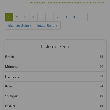
Paartherapie Paarberatung Familientherapie Kirchdorf a.d. Amper
1
2
3
4
5
6
7
8
9
…
nächste Seite ›
letzte Seite »
Liste der Orte
Berlin
75
München
60
Hamburg
36
Köln
24
Stuttgart
16
BONN
15