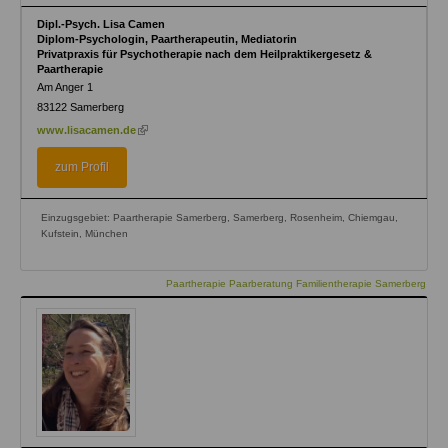
Dipl.-Psych. Lisa Camen
Diplom-Psychologin, Paartherapeutin, Mediatorin
Privatpraxis für Psychotherapie nach dem Heilpraktikergesetz &
Paartherapie
Am Anger 1
83122
Samerberg
(link
www.lisacamen.de
is
external)
zum Profil
Einzugsgebiet: Paartherapie Samerberg, Samerberg, Rosenheim, Chiemgau,
Kufstein, München
Paartherapie Paarberatung Familientherapie Samerberg