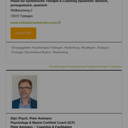
Praxis für systemische Therapie & Coaching |Sprachen: deutsch,
portuguiesich, spanisch
Wellbaumweg 2
72072
Tübingen
(link
www.neliaalveswiedmann.com
is
external)
zum Profil
Einzugsgebiet: Paartherapie Tübingen, Rottenburg, Reutlingen, Stuttgart,
Portugal, Deutschland,Baden- Würtenberg
Paartherapie Paarberatung Familientherapie Tübingen
Dipl.-Psych. Peter Ammann
Psychologe & Master Certified Coach (ICF)
Peter Ammann │ Coaching & Facilitation