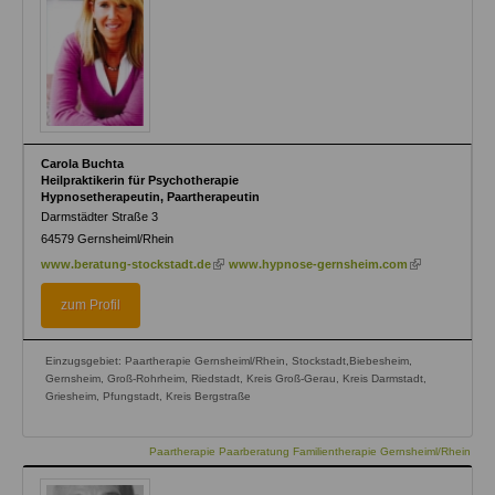
Carola Buchta
Heilpraktikerin für Psychotherapie
Hypnosetherapeutin, Paartherapeutin
Darmstädter Straße 3
64579
Gernsheiml/Rhein
(link
(link
www.beratung-stockstadt.de
www.hypnose-gernsheim.com
is
is
external)
external)
zum Profil
Einzugsgebiet: Paartherapie Gernsheiml/Rhein, Stockstadt,Biebesheim,
Gernsheim, Groß-Rohrheim, Riedstadt, Kreis Groß-Gerau, Kreis Darmstadt,
Griesheim, Pfungstadt, Kreis Bergstraße
Paartherapie Paarberatung Familientherapie Gernsheiml/Rhein