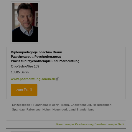
Diplompädagoge Joachim Braun
Paartherapeut, Psychotherapeut
Praxis für Psychotherapie und Paarberatung
Otto-Suhr-Allee 139
10585
Berlin
(link
www.paarberatung-braun.de
is
external)
zum Profil
Einzugsgebiet: Paartherapie Berlin, Berlin, Charlottenburg, Reinickendorf,
Spandau, Falkensee, Hohen Neuendorf, Land Brandenburg
Paartherapie Paarberatung Familientherapie Berlin