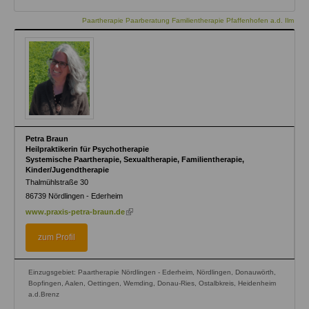
Paartherapie Paarberatung Familientherapie Pfaffenhofen a.d. Ilm
Petra Braun
Heilpraktikerin für Psychotherapie
Systemische Paartherapie, Sexualtherapie, Familientherapie,
Kinder/Jugendtherapie
Thalmühlstraße 30
86739
Nördlingen - Ederheim
(link
www.praxis-petra-braun.de
is
external)
zum Profil
Einzugsgebiet: Paartherapie Nördlingen - Ederheim, Nördlingen, Donauwörth,
Bopfingen, Aalen, Oettingen, Wemding, Donau-Ries, Ostalbkreis, Heidenheim
a.d.Brenz