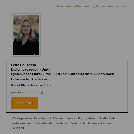
Paartherapie Paarberatung Familientherapie Berlin
Petra Bouschka
Diplompädagogin (Univ.)
Systemische Einzel-, Paar- und Familientherapeutin, Supervisorin
Hohenwarter Straße 27a
85276
Pfaffenhofen a.d. Ilm
(link
paarbeziehung.net
is
external)
zum Profil
Einzugsgebiet: Paartherapie Pfaffenhofen a.d. Ilm, Ingolstadt, Pfaffenhofen,
Petershausen, Reichertshofen, Rohrbach, Wolnzach, Schweitenkirchen,
Mühlried