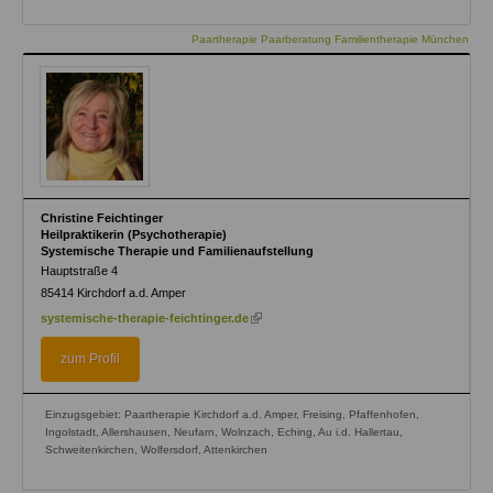
Paartherapie Paarberatung Familientherapie München
Christine Feichtinger
Heilpraktikerin (Psychotherapie)
Systemische Therapie und Familienaufstellung
Hauptstraße 4
85414
Kirchdorf a.d. Amper
(link
systemische-therapie-feichtinger.de
is
external)
zum Profil
Einzugsgebiet: Paartherapie Kirchdorf a.d. Amper, Freising, Pfaffenhofen,
Ingolstadt, Allershausen, Neufarn, Wolnzach, Eching, Au i.d. Hallertau,
Schweitenkirchen, Wolfersdorf, Attenkirchen