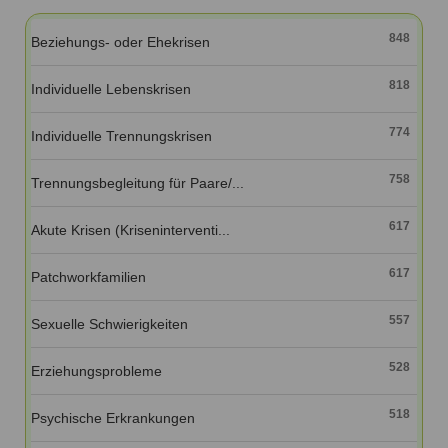
Ausbildungsinstitute
Sitemap
Formular zur Registrierung
Familienthemen
Qualitätssicherung
848
Beziehungs- oder Ehekrisen
Fortbildungen
Links
Qualität unserer Therapeuten
Information über Qualifikation
Systemischer Ansatz
818
Individuelle Lebenskrisen
Liste der Fachverbände
774
Individuelle Trennungskrisen
Veranstaltungen
Benutzername
*
Seminare und Kurse
758
Trennungsbegleitung für Paare/...
Fortbildungen
Passwort
*
617
Akute Krisen (Kriseninterventi...
vergessen?
617
Patchworkfamilien
Anmelden
557
Sexuelle Schwierigkeiten
528
Erziehungsprobleme
518
Psychische Erkrankungen