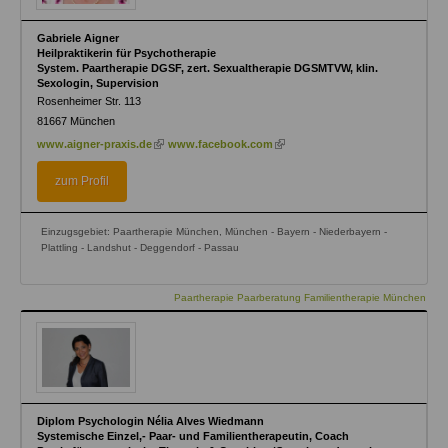
Gabriele Aigner
Heilpraktikerin für Psychotherapie
System. Paartherapie DGSF, zert. Sexualtherapie DGSMTVW, klin.
Sexologin, Supervision
Rosenheimer Str. 113
81667
München
(link
(link
www.aigner-praxis.de
www.facebook.com
is
is
external)
external)
zum Profil
Einzugsgebiet: Paartherapie München, München - Bayern - Niederbayern -
Plattling - Landshut - Deggendorf - Passau
Paartherapie Paarberatung Familientherapie München
Diplom Psychologin Nélia Alves Wiedmann
Systemische Einzel,- Paar- und Familientherapeutin, Coach