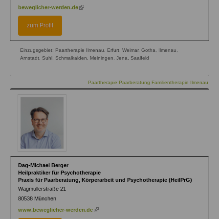
(link
beweglicher-werden.de
is
external)
zum Profil
Einzugsgebiet: Paartherapie Ilmenau, Erfurt, Weimar, Gotha, Ilmenau,
Arnstadt, Suhl, Schmalkalden, Meiningen, Jena, Saalfeld
Paartherapie Paarberatung Familientherapie Ilmenau
Dag-Michael Berger
Heilpraktiker für Psychotherapie
Praxis für Paarberatung, Körperarbeit und Psychotherapie (HeilPrG)
Wagmüllerstraße 21
80538
München
(link
www.beweglicher-werden.de
is