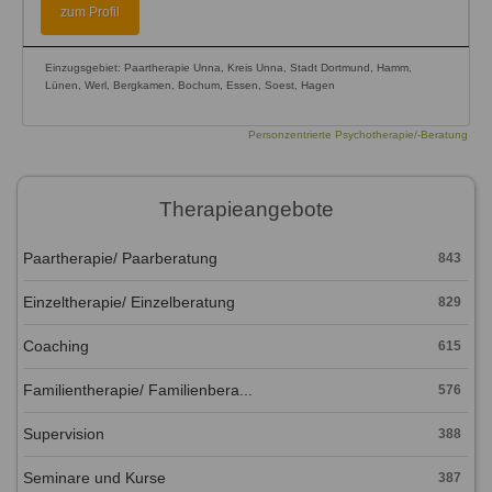
zum Profil
Einzugsgebiet: Paartherapie Unna, Kreis Unna, Stadt Dortmund, Hamm,
Lünen, Werl, Bergkamen, Bochum, Essen, Soest, Hagen
Personzentrierte Psychotherapie/-Beratung
Therapieangebote
Paartherapie/ Paarberatung
843
Einzeltherapie/ Einzelberatung
829
Coaching
615
Familientherapie/ Familienbera...
576
Supervision
388
Seminare und Kurse
387