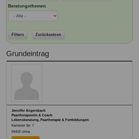
Ausbildungsinstitute
Beratungsthemen
Sitemap
Formular zur Registrierung
Familienthemen
Qualitätssicherung
Fortbildungen
Links
Qualität unserer Therapeuten
Information über Qualifikation
Systemischer Ansatz
Liste der Fachverbände
Filtern
Zurücksetzen
Veranstaltungen
Benutzername
*
Grundeintrag
Seminare und Kurse
Fortbildungen
Passwort
*
vergessen?
Anmelden
Jennifer Angersbach
Paartherapeutin & Coach
Lebensberatung, Paartherapie & Fortbildungen
Kamener Str. 7
59425
Unna