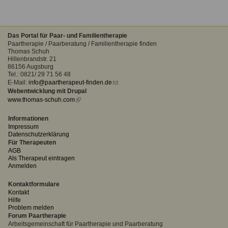
Das Portal für Paar- und Familientherapie
Paartherapie / Paarberatung / Familientherapie finden
Thomas Schuh
Hillenbrandstr. 21
86156 Augsburg
Tel.: 0821/ 29 71 56 48
E-Mail:
info@paartherapeut-finden.de
(link
Webentwicklung mit Drupal
sends
www.thomas-schuh.com
(link
e-
is
mail)
external)
Informationen
Impressum
Datenschutzerklärung
Für Therapeuten
AGB
Als Therapeut eintragen
Anmelden
Kontaktformulare
Kontakt
Hilfe
Problem melden
Forum Paartherapie
Arbeitsgemeinschaft für Paartherapie und Paarberatung