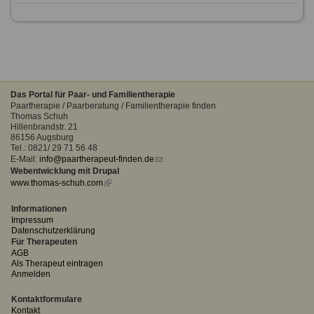
Das Portal für Paar- und Familientherapie
Paartherapie / Paarberatung / Familientherapie finden
Thomas Schuh
Hillenbrandstr. 21
86156 Augsburg
Tel.: 0821/ 29 71 56 48
E-Mail:
info@paartherapeut-finden.de
(link
Webentwicklung mit Drupal
sends
www.thomas-schuh.com
(link
e-
is
mail)
external)
Informationen
Impressum
Datenschutzerklärung
Für Therapeuten
AGB
Als Therapeut eintragen
Anmelden
Kontaktformulare
Kontakt