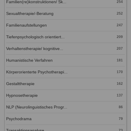
Familien(re)konstruktionen/ Sk...
254
Sexualtherapie/-Beratung
252
Familienaufstellungen
247
Tiefenpsychologisch orientiert...
209
Verhaltenstherapie/ kognitive...
207
Humanistische Verfahren
181
Körperorienterte Psychotherapi...
170
Gestalttherapie
162
Hypnosetherapie
137
NLP (Neurolinguistisches Progr...
86
Psychodrama
79
Transaktionsanalyse
73