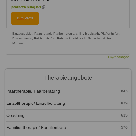
85276
Pfaffenhofen a.d. Ilm
(link
paarbeziehung.net
is
external)
zum Profil
Einzugsgebiet: Paartherapie Pfaffenhofen a.d. Ilm, Ingolstadt, Pfaffenhofen,
Petershausen, Reichertshofen, Rohrbach, Wolnzach, Schweitenkirchen,
Mühlried
Psychoanalyse
Therapieangebote
Paartherapie/ Paarberatung
843
Einzeltherapie/ Einzelberatung
829
Coaching
615
Familientherapie/ Familienbera...
576