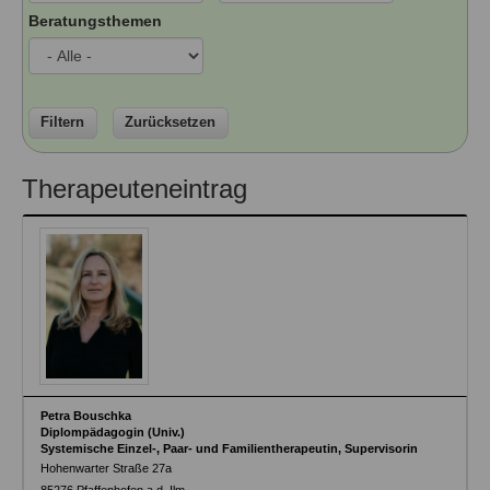
Ausbildungsinstitute
Beratungsthemen
Sitemap
Formular zur Registrierung
Familienthemen
Qualitätssicherung
Fortbildungen
Links
Qualität unserer Therapeuten
Information über Qualifikation
Systemischer Ansatz
Liste der Fachverbände
Filtern
Zurücksetzen
Veranstaltungen
Benutzername
*
Therapeuteneintrag
Seminare und Kurse
Fortbildungen
Passwort
*
vergessen?
Anmelden
Petra Bouschka
Diplompädagogin (Univ.)
Systemische Einzel-, Paar- und Familientherapeutin, Supervisorin
Hohenwarter Straße 27a