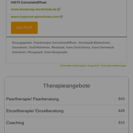
64579
Gernsheiml/Rhein
(link
www.beratung-stockstadt.de
is
(link
www.hypnose-gernsheim.com
external)
is
external)
zum Profil
Einzugsgebiet: Paartherapie Gernsheiml/Rhein, Stockstadt,Biebesheim,
Gernsheim, Groß-Rohrheim, Riedstadt, Kreis Groß-Gerau, Kreis Darmstadt,
Griesheim, Pfungstadt, Kreis Bergstraße
Verhaltenstherapie/ kognitive Verhaltenstherapie
Therapieangebote
Paartherapie/ Paarberatung
843
Einzeltherapie/ Einzelberatung
829
Coaching
615