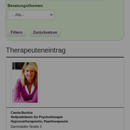
Ausbildungsinstitute
Beratungsthemen
Sitemap
Formular zur Registrierung
Familienthemen
Qualitätssicherung
Fortbildungen
Links
Qualität unserer Therapeuten
Information über Qualifikation
Systemischer Ansatz
Liste der Fachverbände
Filtern
Zurücksetzen
Veranstaltungen
Benutzername
*
Therapeuteneintrag
Seminare und Kurse
Fortbildungen
Passwort
*
vergessen?
Anmelden
Carola Buchta
Heilpraktikerin für Psychotherapie
Hypnosetherapeutin, Paartherapeutin
Darmstädter Straße 3