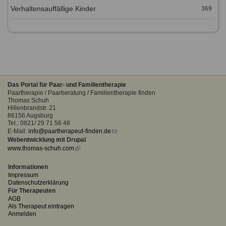
Verhaltensauffällige Kinder
369
Das Portal für Paar- und Familientherapie
Paartherapie / Paarberatung / Familientherapie finden
Thomas Schuh
Hillenbrandstr. 21
86156 Augsburg
Tel.: 0821/ 29 71 56 48
E-Mail:
info@paartherapeut-finden.de
(link
Webentwicklung mit Drupal
sends
www.thomas-schuh.com
(link
e-
is
mail)
external)
Informationen
Impressum
Datenschutzerklärung
Für Therapeuten
AGB
Als Therapeut eintragen
Anmelden