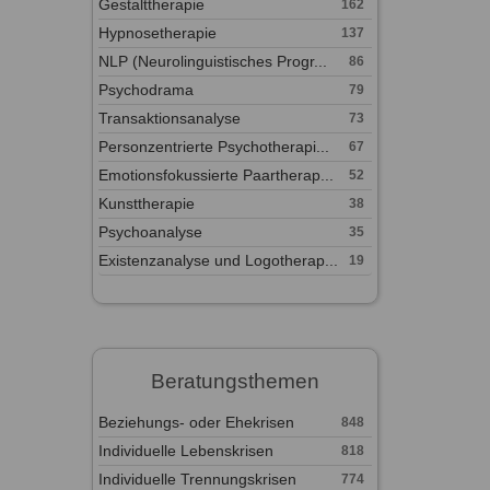
Gestalttherapie
162
Hypnosetherapie
137
NLP (Neurolinguistisches Progr...
86
Psychodrama
79
Transaktionsanalyse
73
Personzentrierte Psychotherapi...
67
Emotionsfokussierte Paartherap...
52
Kunsttherapie
38
Psychoanalyse
35
Existenzanalyse und Logotherap...
19
Beratungsthemen
Beziehungs- oder Ehekrisen
848
Individuelle Lebenskrisen
818
Individuelle Trennungskrisen
774