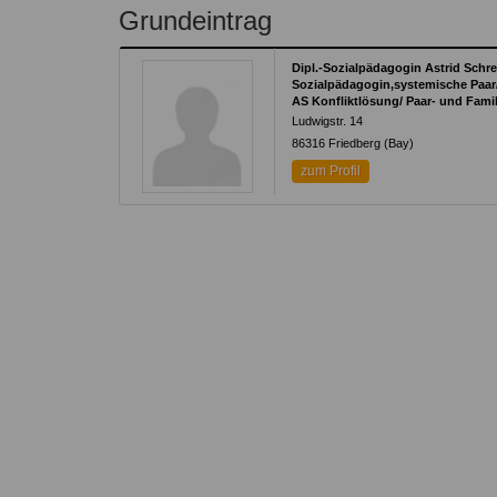
Kontakt
Angebot
Grundeintrag
auf.
Therapeutenliste
nach
Zum Kontaktformular
Dipl.-Sozialpädagogin Astrid Schre
Methode
Sozialpädagogin,systemische Paar/
AS Konfliktlösung/ Paar- und Famil
Therapeutenliste
Ludwigstr. 14
nach
86316
Friedberg (Bay)
Themen
zum Profil