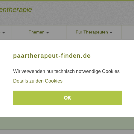
ientherapie
e
Themen
Für Therapeuten
Über u
paarther
thoden
Themen
Qualität
paartherapeut-finden.de
Datens
apie / Paartherapie Friedberg (Bay)
Wir nehe
Wir verwenden nur technisch notwendige Cookies
 / Paartherapie Friedberg (Bay)
AGB
Details zu den Cookies
Allgeme
Impre
Beratungsthemen
OK
Sitem
Links