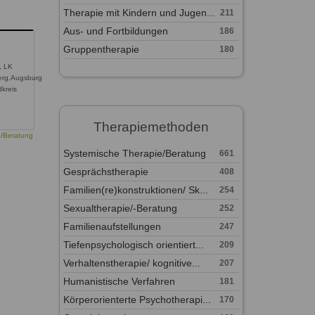
Therapie mit Kindern und Jugen...
211
Aus- und Fortbildungen
186
Gruppentherapie
180
, LK
erg,Augsburg
dkreis
Therapiemethoden
e/Beratung
Systemische Therapie/Beratung
661
Gesprächstherapie
408
Familien(re)konstruktionen/ Sk...
254
Sexualtherapie/-Beratung
252
Familienaufstellungen
247
Tiefenpsychologisch orientiert...
209
Verhaltenstherapie/ kognitive...
207
Humanistische Verfahren
181
Körperorienterte Psychotherapi...
170