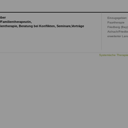
iber
Einzugsgebiet:
Familientherapeutin,
Paartherapie
ientherapie, Beratung bei Konflikten, Seminare,Vorträge
Friedberg (Bay)
Aichach/Friedb
erweiterter Lan
Systemische Therapi