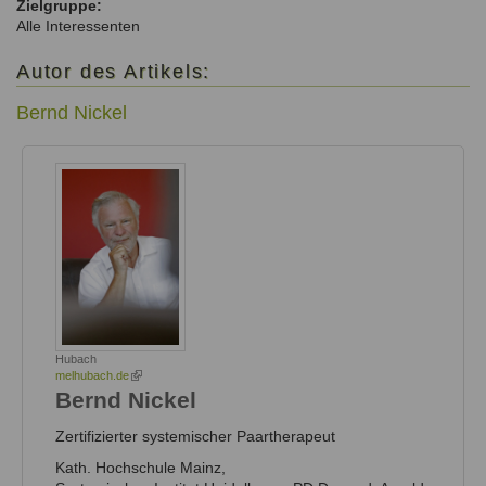
Zielgruppe:
Alle Interessenten
Autor des Artikels:
Bernd Nickel
Hubach
melhubach.de
(link
is
Bernd
Nickel
external)
Zertifizierter systemischer Paartherapeut
Kath. Hochschule Mainz,