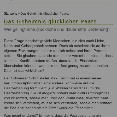
Ausbildungsinstitute
Sitemap
Formular zur Registrierung
Familienthemen
Qualitätssicherung
Fortbildungen
Startseite
» Das Geheimnis glücklicher Paare.
Links
Qualität unserer Therapeuten
Information über Qualifikation
Das Geheimnis glücklicher Paare.
Systemischer Ansatz
Liste der Fachverbände
Wie gelingt eine glückliche und dauerhafte Beziehung?
Veranstaltungen
Diese Frage beschäftigt viele Menschen, die sich nach Liebe,
Benutzername
*
Seminare und Kurse
Nähe und Geborgenheit sehnen. Doch oft scheitern sie an ihren
eigenen Erwartungen, die sie an sich selbst und ihren Partner
Fortbildungen
Passwort
*
stellen. Sie glauben, dass sie sich immer verstehen müssen, dass
sie keine Konflikte haben dürfen, dass sie die Einsamkeit
überwinden können, wenn sie nur fest genug zusammenhalten.
vergessen?
Doch ist das wirklich so?
Anmelden
Der Schweizer Schriftsteller Max Frisch hat in einem seiner
berühmten Aphorismen eine andere Sichtweise auf die
Paarbeziehung formuliert:
„Ein Wunderbares ist es um die
Paarbeziehung. Sie ist möglich, sobald man nichts Unmögliches
von ihr fordert, sobald man über den Wahn hinauswächst, man
könne sich verstehen, müsse sich verstehen; sobald man aufhört,
die Ehe anzusehen als ein Mittel wider die Einsamkeit.“
Was meint er damit? Er meint, dass die Paarbeziehung ein