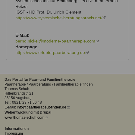
Systemisches Institut Heidelberg - PD Dr. med. Arnold
Retzer
IGST - HD Prof. Dr. Ulrich Clement
https://www.systemische-beratungspraxis.net/
(link
is
external)
E-Mail:
bernd.nickel@moderne-paartherapie.com
(link
Homepage:
sends
https://www.erlebte-paarberatung.de
(link
e-
is
mail)
external)
Das Portal für Paar- und Familientherapie
Paartherapie / Paarberatung / Familientherapie finden
Thomas Schuh
Hillenbrandstr. 21
86156 Augsburg
Tel.: 0821/ 29 71 56 48
E-Mail:
info@paartherapeut-finden.de
(link
Webentwicklung mit Drupal
sends
www.thomas-schuh.com
(link
e-
is
mail)
external)
Informationen
Impressum