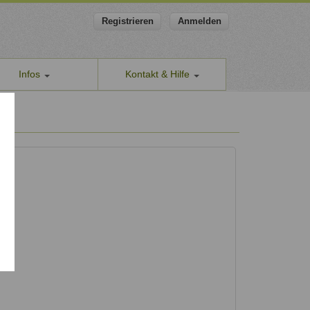
Registrieren
Anmelden
Infos
Kontakt & Hilfe
ns
Allgemeines Kontaktformular
apeut-finden.de
Hilfe & Supportanfragen
chutzerklärung
Wir sind gerne für Sie da.
men den Schutz Ihrer Daten ernst
Problem melden
Auch anonyme Meldung möglich
ine Geschäftsbedingungen
Formular zur Registrierung
ssum
Zum Registrierungsformular
ap