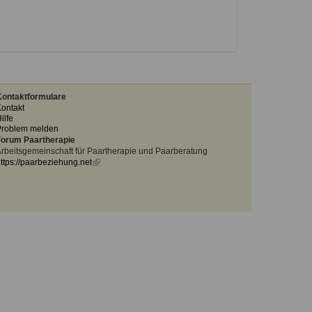
ontaktformulare
ontakt
ilfe
Problem melden
orum Paartherapie
rbeitsgemeinschaft für Paartherapie und Paarberatung
ttps://paarbeziehung.net
(link
is
external)