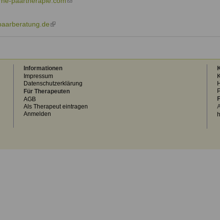
ne-paartherapie.com
(link
sends
e-
-paarberatung.de
(link
mail)
is
external)
Informationen
K
Impressum
K
Datenschutzerklärung
H
Für Therapeuten
F
AGB
Als Therapeut eintragen
A
Anmelden
h