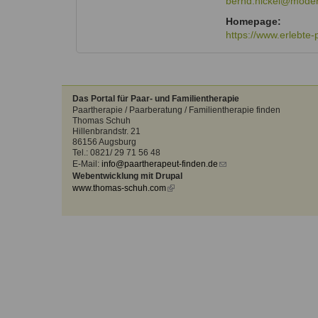
bernd.nickel@moder
Kontakt
Angebot
external)
auf.
Homepage:
Therapeutenliste
https://www.erlebte
nach
Zum Kontaktformular
Methode
Therapeutenliste
nach
Das Portal für Paar- und Familientherapie
Themen
Paartherapie / Paarberatung / Familientherapie finden
Thomas Schuh
Hillenbrandstr. 21
86156 Augsburg
Tel.: 0821/ 29 71 56 48
E-Mail:
info@paartherapeut-finden.de
(link
Webentwicklung mit Drupal
sends
www.thomas-schuh.com
(link
e-
is
mail)
external)