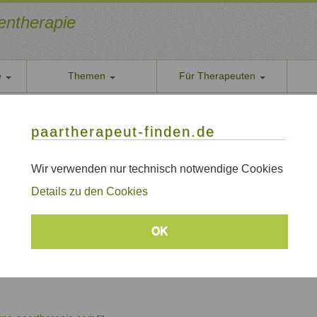
ientherapie
e
Themen
Für Therapeuten
Über u
paarther
paartherapeut-finden.de
Datens
Wir nehe
Wir verwenden nur technisch notwendige Cookies
l
AGB
Details zu den Cookies
Allgeme
mischer Paartherapeut
Impre
inz,
OK
t Heidelberg - PD Dr. med. Arnold Retzer
Sitem
Ulrich Clement
Links
sche-beratungspraxis.net/
(link
is
external)