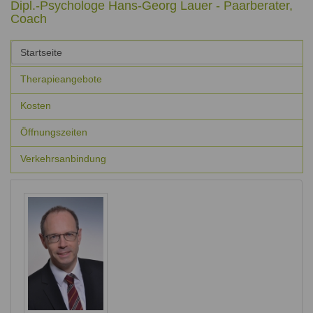
Dipl.-Psychologe Hans-Georg Lauer - Paarberater,
Coach
Vertikale
Startseite
Reiter
(aktiver
Reiter)
Therapieangebote
Kosten
Öffnungszeiten
Verkehrsanbindung