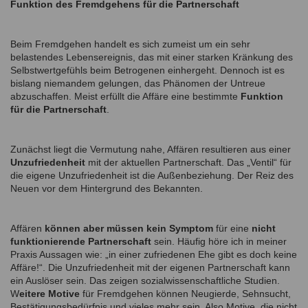
Funktion des Fremdgehens für die Partnerschaft
Beim Fremdgehen handelt es sich zumeist um ein sehr
belastendes Lebensereignis, das mit einer starken Kränkung des
Selbstwertgefühls beim Betrogenen einhergeht. Dennoch ist es
bislang niemandem gelungen, das Phänomen der Untreue
abzuschaffen. Meist erfüllt die Affäre eine bestimmte
Funktion
für die Partnerschaft
.
Zunächst liegt die Vermutung nahe, Affären resultieren aus einer
Unzufriedenheit
mit der aktuellen Partnerschaft. Das „Ventil“ für
die eigene Unzufriedenheit ist die Außenbeziehung. Der Reiz des
Neuen vor dem Hintergrund des Bekannten.
Affären
können aber müssen kein Symptom
für eine
nicht
funktionierende Partnerschaft
sein. Häufig höre ich in meiner
Praxis Aussagen wie: „in einer zufriedenen Ehe gibt es doch keine
Affäre!“. Die Unzufriedenheit mit der eigenen Partnerschaft kann
ein Auslöser sein. Das zeigen sozialwissenschaftliche Studien.
W
eitere Motive
für Fremdgehen können Neugierde, Sehnsucht,
Bestätigungsbedürfnis und vieles mehr sein. Also Motive, die nicht