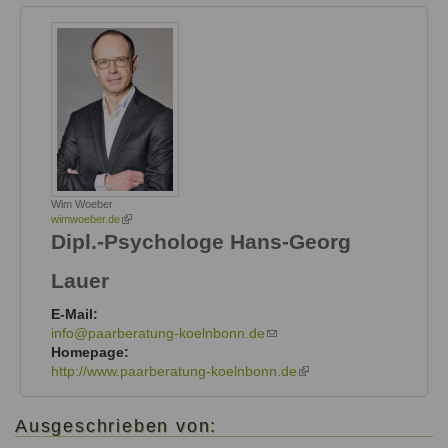
Wim Woeber
wimwoeber.de
(link
is
Dipl.-Psychologe
Hans-Georg
external)
Lauer
E-Mail:
info@paarberatung-koelnbonn.de
(link
Homepage:
sends
http://www.paarberatung-koelnbonn.de
e-
(link
mail)
is
external)
Ausgeschrieben von: