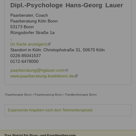
Dipl.-Psychologe
Hans-Georg
Lauer
Paarberater, Coach
Paarberatung Köln Bonn
53173
Bonn
Rüngsdorfer Straße 1a
,
(in Karte anzeigen)
(link
Standort in Köln: Christophstraße 31, 50670 Köln
is
0228-85041537
external)
0172-6478000
paarberatung@hglauer.com
(link
www.paarberatung-koelnbonn.de
sends
(link
e-
is
mail)
external)
Paartherapie Bonn / Paarberatung Bonn / Familientherapie Bonn
Ergänzende Angaben nach dem Telemediengesetz
Das Portal für Paar- und Familientherapie