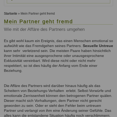
Ausbildungsinstitute
Sitemap
Formular zur Registrierung
Familienthemen
Qualitätssicherung
Fortbildungen
Startseite
» Mein Partner geht fremd
Links
Qualität unserer Therapeuten
Information über Qualifikation
Mein Partner geht fremd
Systemischer Ansatz
Liste der Fachverbände
Wie mit der Affäre des Partners umgehen
Veranstaltungen
Es gibt wohl kaum ein Ereignis, das einen Menschen emotional so
Benutzername
*
Seminare und Kurse
aufwühlt wie das Fremdgehen seines Partners.
Sexuelle Untreue
kann sehr verletzend sein. Die meisten Paare haben hinsichtlich
Fortbildungen
Passwort
*
ihrer Intimität eine ausgesprochene oder unausgesprochene
Exklusivität vereinbart. Wird diese nicht oder nicht mehr
respektiert, so ist dies häufig der Anfang vom Ende einer
vergessen?
Beziehung.
Anmelden
Die Affäre des Partners wird darüber hinaus häufig als das
Scheitern von Beziehungs-Verhalten erlebt. Selbst-Vorwürfe und
emotionale Zerrissenheit können den betrogenen Partner quälen.
Dieser macht sich Vorhaltungen, dem Partner nicht gerecht
geworden zu sein. Oder er sieht den Fehler beim untreuen
Partner und verlangt von ihm eine Änderung seiner Gefühle. Das
alles kann die entstandene Situation häufig noch verschlimmern.