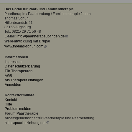
Das Portal für Paar- und Familientherapie
Paartherapie / Paarberatung / Familientherapie finden
Thomas Schuh
Hillenbrandstr. 21
86156 Augsburg
Tel.: 0821/ 29 71 56 48
E-Mail:
info@paartherapeut-finden.de
(link
Webentwicklung mit Drupal
sends
www.thomas-schuh.com
(link
e-
is
mail)
external)
Informationen
Impressum
Datenschutzerklärung
Für Therapeuten
AGB
Als Therapeut eintragen
Anmelden
Kontaktformulare
Kontakt
Hilfe
Problem melden
Forum Paartherapie
Arbeitsgemeinschaft für Paartherapie und Paarberatung
https://paarbeziehung.net
(link
is