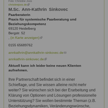
Foto:
Christine Joos
christinejoos.de
(link
is
M.Sc.
Ann-Kathrin
Sinkovec
external)
Paarberaterin
Praxis für systemische Paarberatung und
Beziehungskompetenz
69120
Heidelberg
Bergstr. 52
,
(in Karte anzeigen)
(link
is
0155 65689762
external)
annkathrin@annkathrin-sinkovec.de
(link
sends
annkathrin-sinkovec.de
(link
e-
is
Aktuell kann ich leider keine neuen Klienten
mail)
external)
aufnehmen.
Ihre Partnerschaft befindet sich
in einer
Schieflage,
und Sie wissen alleine nicht mehr
weiter? Sie wünschen sich bei der Erarbeitung und
Klärung von Optionen und Lösungen professionelle
Unterstützung? Sie wollen bestimmte Theman (z.B.
Beziehungsdynamiken, Veränderungswünsche,