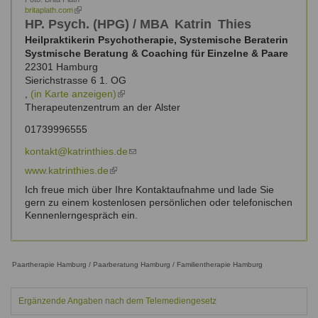
britaplath.com
(link
is
HP. Psych. (HPG) / MBA
Katrin
Thies
external)
Heilpraktikerin Psychotherapie, Systemische Beraterin
Systmische Beratung & Coaching für Einzelne & Paare
22301
Hamburg
Sierichstrasse 6 1. OG
,
(in Karte anzeigen)
(link
Therapeutenzentrum an der Alster
is
external)
01739996555
kontakt@katrinthies.de
(link
sends
www.katrinthies.de
(link
e-
is
Ich freue mich über Ihre Kontaktaufnahme und lade Sie
mail)
external)
gern zu einem kostenlosen persönlichen oder telefonischen
Kennenlerngespräch ein.
Paartherapie Hamburg / Paarberatung Hamburg / Familientherapie Hamburg
Ergänzende Angaben nach dem Telemediengesetz