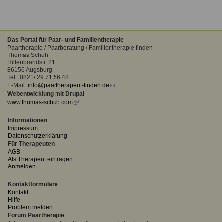
Das Portal für Paar- und Familientherapie
Paartherapie / Paarberatung / Familientherapie finden
Thomas Schuh
Hillenbrandstr. 21
86156 Augsburg
Tel.: 0821/ 29 71 56 48
E-Mail:
info@paartherapeut-finden.de
(link
Webentwicklung mit Drupal
sends
www.thomas-schuh.com
(link
e-
is
mail)
external)
Informationen
Impressum
Datenschutzerklärung
Für Therapeuten
AGB
Als Therapeut eintragen
Anmelden
Kontaktformulare
Kontakt
Hilfe
Problem melden
Forum Paartherapie