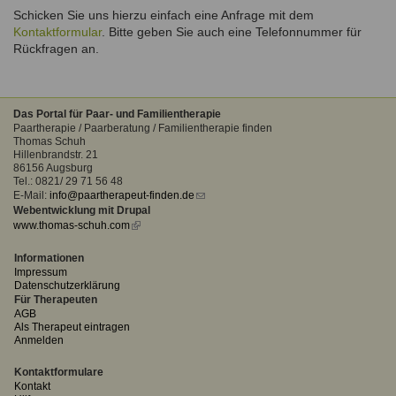
Ausbildungsinstitute
Schicken Sie uns hierzu einfach eine Anfrage mit dem
Sitemap
Formular zur Registrierung
Familienthemen
Qualitätssicherung
Kontaktformular
. Bitte geben Sie auch eine Telefonnummer für
Fortbildungen
Links
Rückfragen an.
Qualität unserer Therapeuten
Information über Qualifikation
Systemischer Ansatz
Liste der Fachverbände
Das Portal für Paar- und Familientherapie
Veranstaltungen
Paartherapie / Paarberatung / Familientherapie finden
Benutzername
*
Thomas Schuh
Seminare und Kurse
Hillenbrandstr. 21
86156 Augsburg
Fortbildungen
Tel.: 0821/ 29 71 56 48
Passwort
*
E-Mail:
info@paartherapeut-finden.de
(link
Webentwicklung mit Drupal
sends
www.thomas-schuh.com
(link
e-
vergessen?
is
mail)
Anmelden
external)
Informationen
Impressum
Datenschutzerklärung
Für Therapeuten
AGB
Als Therapeut eintragen
Anmelden
Kontaktformulare
Kontakt