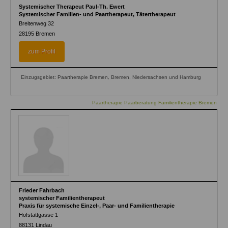
Systemischer Therapeut Paul-Th. Ewert
Systemischer Familien- und Paartherapeut, Tätertherapeut
Breitenweg 32
28195
Bremen
zum Profil
Einzugsgebiet: Paartherapie Bremen, Bremen, Niedersachsen und Hamburg
Paartherapie Paarberatung Familientherapie Bremen
Frieder Fahrbach
systemischer Familientherapeut
Praxis für systemische Einzel-, Paar- und Familientherapie
Hofstattgasse 1
88131
Lindau