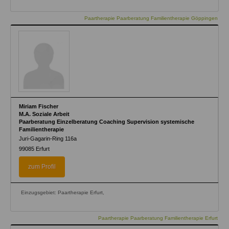
Paartherapie Paarberatung Familientherapie Göppingen
Miriam Fischer
M.A. Soziale Arbeit
Paarberatung Einzelberatung Coaching Supervision systemische
Familientherapie
Juri-Gagarin-Ring 116a
99085
Erfurt
zum Profil
Einzugsgebiet: Paartherapie Erfurt,
Paartherapie Paarberatung Familientherapie Erfurt