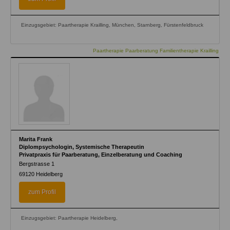
Einzugsgebiet: Paartherapie Krailling, München, Starnberg, Fürstenfeldbruck
Paartherapie Paarberatung Familientherapie Krailling
Marita Frank
Diplompsychologin, Systemische Therapeutin
Privatpraxis für Paarberatung, Einzelberatung und Coaching
Bergstrasse 1
69120
Heidelberg
zum Profil
Einzugsgebiet: Paartherapie Heidelberg,