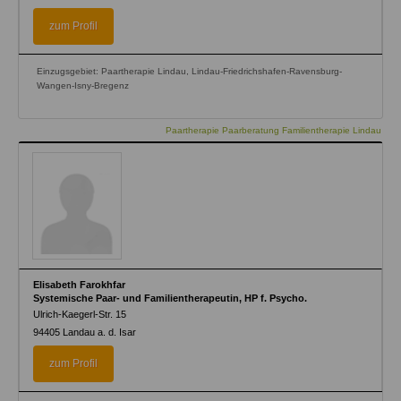
zum Profil
Einzugsgebiet: Paartherapie Lindau, Lindau-Friedrichshafen-Ravensburg-
Wangen-Isny-Bregenz
Paartherapie Paarberatung Familientherapie Lindau
Elisabeth Farokhfar
Systemische Paar- und Familientherapeutin, HP f. Psycho.
Ulrich-Kaegerl-Str. 15
94405
Landau a. d. Isar
zum Profil