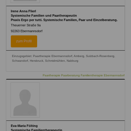
Irene Anna Flierl
Systemische Familien und Paartherapeutin
Praxis Ergo per tutti. Systemische Familien, Paar und Einzelberatung.
Theuerner Straße 9a
92263
Ebermannsdorf
zum Profil
Einzugsgebiet: Paartherapie Ebermannsdorf, Amberg, Sulzbach-Rosenberg,
Schwandorf, Hersbruck, Schmidmühlen, Nabburg
Paartherapie Paarberatung Familientherapie Ebermannsdorf
Eva-Maria Fölting
Systemische Familientherapeutin