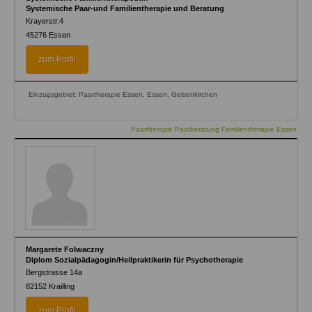
Systemische Paar-und Familientherapie und Beratung
Krayerstr.4
45276
Essen
zum Profil
Einzugsgebiet: Paartherapie Essen, Essen, Gelsenkirchen
Paartherapie Paarberatung Familientherapie Essen
Margarete Folwaczny
Diplom Sozialpädagogin/Heilpraktikerin für Psychotherapie
Bergstrasse 14a
82152
Krailling
zum Profil