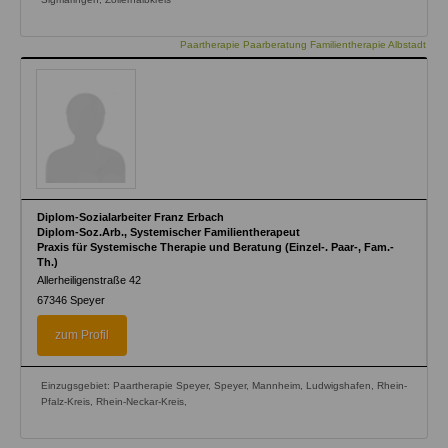
Paartherapie Paarberatung Familientherapie Albstadt
Diplom-Sozialarbeiter Franz Erbach
Diplom-Soz.Arb., Systemischer Familientherapeut
Praxis für Systemische Therapie und Beratung (Einzel-. Paar-, Fam.-
Th.)
Allerheiligenstraße 42
67346
Speyer
zum Profil
Einzugsgebiet: Paartherapie Speyer, Speyer, Mannheim, Ludwigshafen, Rhein-
Pfalz-Kreis, Rhein-Neckar-Kreis,