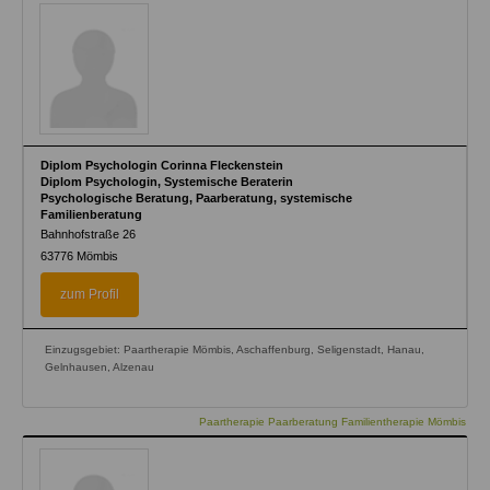
Diplom Psychologin Corinna Fleckenstein
Diplom Psychologin, Systemische Beraterin
Psychologische Beratung, Paarberatung, systemische
Familienberatung
Bahnhofstraße 26
63776
Mömbis
zum Profil
Einzugsgebiet: Paartherapie Mömbis, Aschaffenburg, Seligenstadt, Hanau,
Gelnhausen, Alzenau
Paartherapie Paarberatung Familientherapie Mömbis