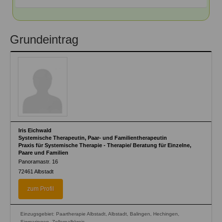
Grundeintrag
Iris Eichwald
Systemische Therapeutin, Paar- und Familientherapeutin
Praxis für Systemische Therapie - Therapie/ Beratung für Einzelne,
Paare und Familien
Panoramastr. 16
72461
Albstadt
zum Profil
Einzugsgebiet: Paartherapie Albstadt, Albstadt, Balingen, Hechingen,
Sigmaringen, Zollernalbkreis