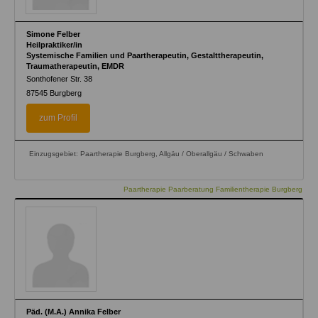
Simone Felber
Heilpraktiker/in
Systemische Familien und Paartherapeutin, Gestalttherapeutin,
Traumatherapeutin, EMDR
Sonthofener Str. 38
87545
Burgberg
zum Profil
Einzugsgebiet: Paartherapie Burgberg, Allgäu / Oberallgäu / Schwaben
Paartherapie Paarberatung Familientherapie Burgberg
Päd. (M.A.) Annika Felber