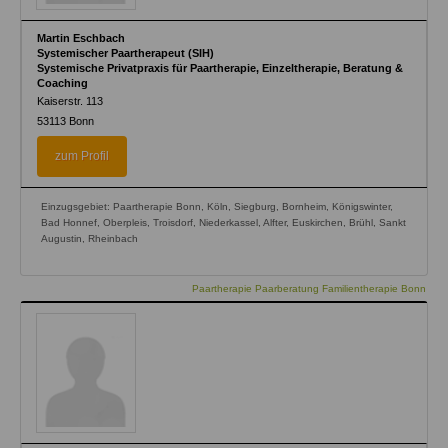
Martin Eschbach
Systemischer Paartherapeut (SIH)
Systemische Privatpraxis für Paartherapie, Einzeltherapie, Beratung &
Coaching
Kaiserstr. 113
53113
Bonn
zum Profil
Einzugsgebiet: Paartherapie Bonn, Köln, Siegburg, Bornheim, Königswinter,
Bad Honnef, Oberpleis, Troisdorf, Niederkassel, Alfter, Euskirchen, Brühl, Sankt
Augustin, Rheinbach
Paartherapie Paarberatung Familientherapie Bonn