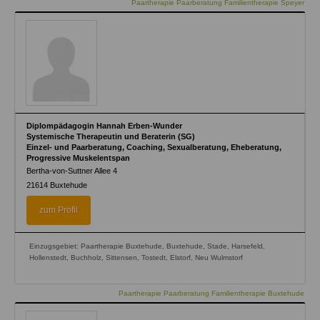
Paartherapie Paarberatung Familientherapie Speyer
Diplompädagogin Hannah Erben-Wunder
Systemische Therapeutin und Beraterin (SG)
Einzel- und Paarberatung, Coaching, Sexualberatung, Eheberatung,
Progressive Muskelentspan
Bertha-von-Suttner Allee 4
21614
Buxtehude
zum Profil
Einzugsgebiet: Paartherapie Buxtehude, Buxtehude, Stade, Harsefeld,
Hollenstedt, Buchholz, Sittensen, Tostedt, Elstorf, Neu Wulmstorf
Paartherapie Paarberatung Familientherapie Buxtehude