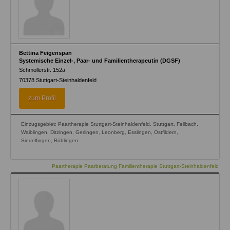
Bettina Feigenspan
Systemische Einzel-, Paar- und Familientherapeutin (DGSF)
Schmollerstr. 152a
70378
Stuttgart-Steinhaldenfeld
zum Profil
Einzugsgebiet: Paartherapie Stuttgart-Steinhaldenfeld, Stuttgart, Fellbach,
Waiblingen, Ditzingen, Gerlingen, Leonberg, Esslingen, Ostfildern,
Sindelfingen, Böblingen
Paartherapie Paarberatung Familientherapie Stuttgart-Steinhaldenfeld