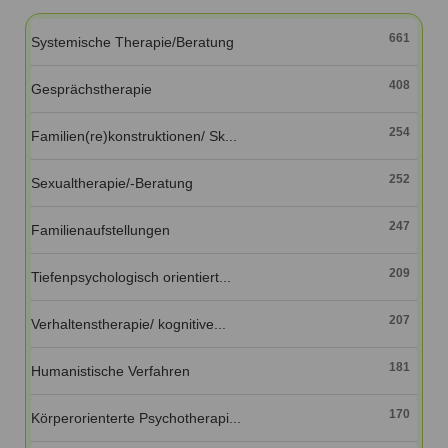
Ausbildungsinstitute
Sitemap
Formular zur Registrierung
Familienthemen
Qualitätssicherung
661
Systemische Therapie/Beratung
Fortbildungen
Links
Qualität unserer Therapeuten
Information über Qualifikation
Systemischer Ansatz
408
Gesprächstherapie
Liste der Fachverbände
254
Familien(re)konstruktionen/ Sk...
Veranstaltungen
Benutzername
*
Seminare und Kurse
252
Sexualtherapie/-Beratung
Fortbildungen
Passwort
*
247
Familienaufstellungen
vergessen?
209
Tiefenpsychologisch orientiert...
Anmelden
207
Verhaltenstherapie/ kognitive...
181
Humanistische Verfahren
170
Körperorienterte Psychotherapi...