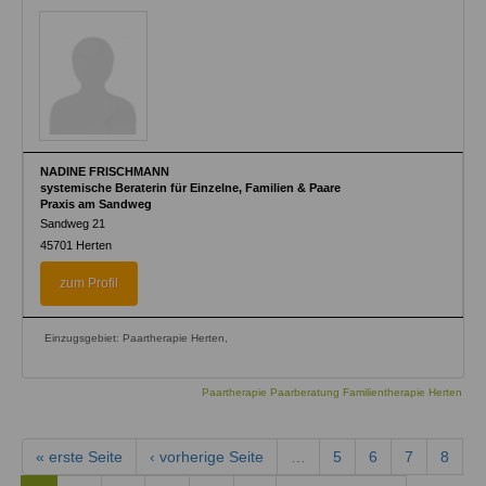
NADINE FRISCHMANN
systemische Beraterin für Einzelne, Familien & Paare
Praxis am Sandweg
Sandweg 21
45701
Herten
zum Profil
Einzugsgebiet: Paartherapie Herten,
Paartherapie Paarberatung Familientherapie Herten
« erste Seite
‹ vorherige Seite
…
5
6
7
8