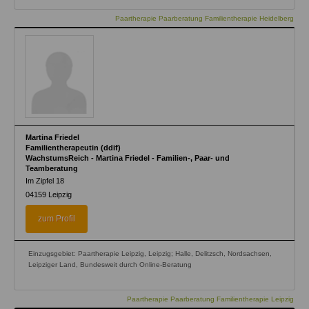
Paartherapie Paarberatung Familientherapie Heidelberg
Martina Friedel
Familientherapeutin (ddif)
WachstumsReich - Martina Friedel - Familien-, Paar- und
Teamberatung
Im Zipfel 18
04159
Leipzig
zum Profil
Einzugsgebiet: Paartherapie Leipzig, Leipzig; Halle, Delitzsch, Nordsachsen,
Leipziger Land, Bundesweit durch Online-Beratung
Paartherapie Paarberatung Familientherapie Leipzig